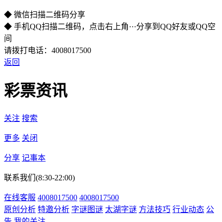
◆ 微信扫描二维码分享
◆ 手机QQ扫描二维码，点击右上角···分享到QQ好友或QQ空
间
请拨打电话：4008017500
返回
彩票资讯
关注
搜索
更多
关闭
分享
记事本
联系我们(8:30-22:00)
在线客服
4008017500
4008017500
原创分析
特邀分析
字谜图谜
太湖字谜
方法技巧
行业动态
公
告
我的关注