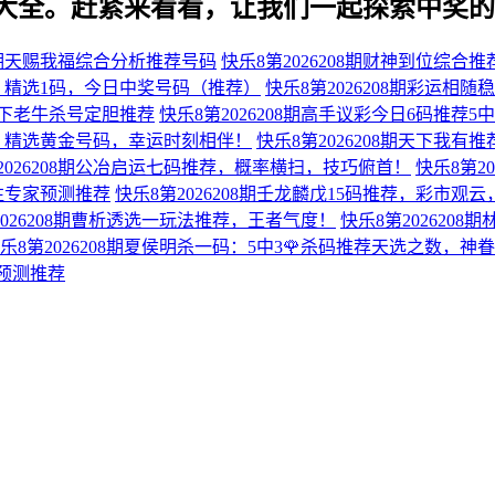
大全。赶紧来看看，让我们一起探索中奖的
08期天赐我福综合分析推荐号码
快乐8第2026208期财神到位综合推
5码、精选1码，今日中奖号码（推荐）
快乐8第2026208期彩运相
隔山下老牛杀号定胆推荐
快乐8第2026208期高手议彩今日6码推荐5
推荐，精选黄金号码，幸运时刻相伴！
快乐8第2026208期天下我有
2026208期公冶启运七码推荐，概率横扫，技巧俯首！
快乐8第2
一注专家预测推荐
快乐8第2026208期壬龙麟戊15码推荐，彩市观
2026208期曹析透选一玩法推荐，王者气度！
快乐8第202620
乐8第2026208期夏侯明杀一码：5中3🌹杀码推荐天选之数，神
式预测推荐