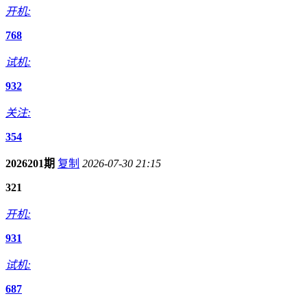
开机:
7
6
8
试机:
9
3
2
关注:
3
5
4
2026201期
复制
2026-07-30 21:15
3
2
1
开机:
9
3
1
试机:
6
8
7