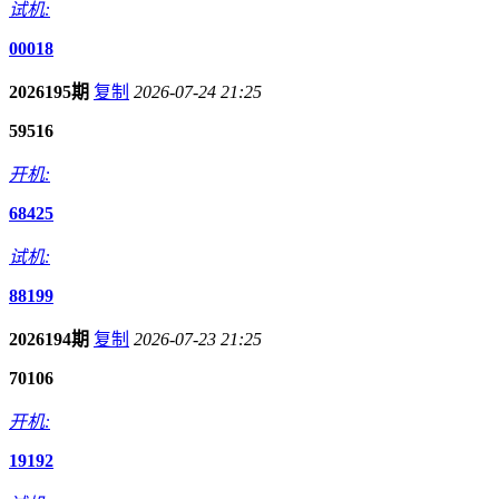
试机:
0
0
0
1
8
2026195期
复制
2026-07-24 21:25
5
9
5
1
6
开机:
6
8
4
2
5
试机:
8
8
1
9
9
2026194期
复制
2026-07-23 21:25
7
0
1
0
6
开机:
1
9
1
9
2