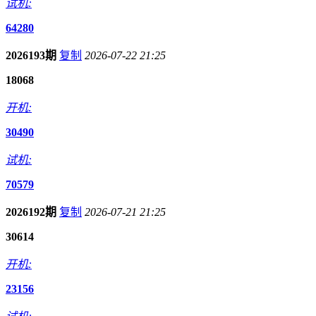
试机:
6
4
2
8
0
2026193期
复制
2026-07-22 21:25
1
8
0
6
8
开机:
3
0
4
9
0
试机:
7
0
5
7
9
2026192期
复制
2026-07-21 21:25
3
0
6
1
4
开机:
2
3
1
5
6