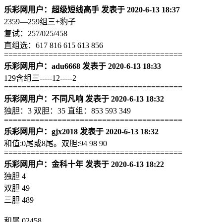
乐彩网用户：超级短线高手 发表于 2020-6-13 18:37
2359―259组三+豹子
复试：257/025/458
直组选：617 816 615 613 856
========================================
乐彩网用户：adu6668 发表于 2020-6-13 18:33
129含组三-----12-----2
========================================
乐彩网用户：不同凡响 发表于 2020-6-13 18:32
独胆：3 双胆：35 直组：853 593 349
========================================
乐彩网用户：gjx2018 发表于 2020-6-13 18:32
和值:0尾或8尾。双胆:94 98 90
========================================
乐彩网用户：金科十年 发表于 2020-6-13 18:22
独胆 4
双胆 49
三胆 489
和尾 02458