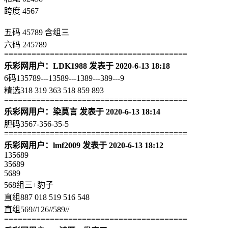
跨度 4567
五码 45789 含组三
六码 245789
========================================
乐彩网用户：LDK1988 发表于 2020-6-13 18:18
6码135789---13589---1389---389---9
精选318 319 363 518 859 893
========================================
乐彩网用户：染莫言 发表于 2020-6-13 18:14
胆码3567-356-35-5
========================================
乐彩网用户：lmf2009 发表于 2020-6-13 18:12
135689
35689
5689
568组三+豹子
直组887 018 519 516 548
直组569//126//589//
========================================