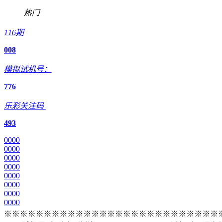
热门
116期
0
0
8
模拟试机号：
7
7
6
乐彩关注码
4
9
3
0
0
0
0
0
0
0
0
0
0
0
0
0
0
0
0
0
0
0
0
0
0
0
0
0
0
0
0
0
0
0
0
※※※※※※※※※※※※※※※※※※※※※※※※※※※