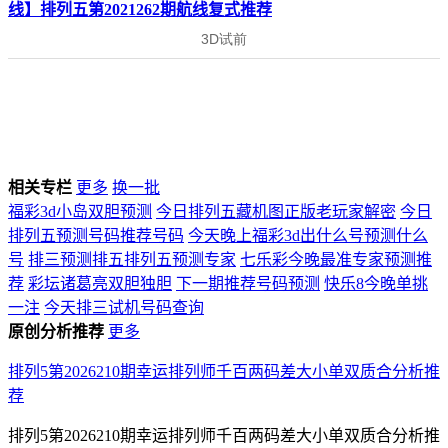
线】排列五第2021262期航线复式推荐
相关专栏
更多
换一批
福彩3d小岛双胆预测
今日排列五藏机图正版老玩家解密
今日
排列五预测号码推荐号码
今天晚上福彩3d出什么号预测什么
号
排三预测排五排列五预测专家
七乐彩今晚最准专家预测推
荐
彩坛诸葛亮双胆独胆
下一期推荐号码预测
快乐8今晚单挑
一注
今天排三试机号码查询
原创分析推荐
更多
排列5第2026210期幸运排列师千百两码差大小单双质合分析推
荐
排列5第2026210期幸运排列师千百两码差大小单双质合分析推