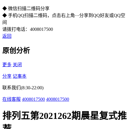
◆ 微信扫描二维码分享
◆ 手机QQ扫描二维码，点击右上角···分享到QQ好友或QQ空
间
请拨打电话：4008017500
返回
原创分析
更多
关闭
分享
记事本
联系我们(8:30-22:00)
在线客服
4008017500
4008017500
排列五第2021262期晨星复式推