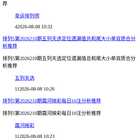
荐
幸运排列师
4
2026-08-08 10:32
排列5第2026210期五列天选定位遗漏值总和尾大小单双质合分
析推荐
排列5第2026210期五列天选定位遗漏值总和尾大小单双质合分
析推荐
五列天选
11
2026-08-08 10:26
排列5第2026210期霜河映彩每日10注分析推荐
排列5第2026210期霜河映彩每日10注分析推荐
霜河映彩
11
2026-08-08 10:23