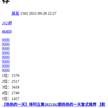
荐
晨星
1502
2021-09-28 22:27
262期
4
1
4
3
3
0
0
0
0
0
0
0
0
0
0
0
0
0
0
0
0
0
0
0
0
0
0
0
0
0
0
0
0
0
0
0
0
1位：1579
2位：2517
3位：3418
4位：2749
5位：1457
【热热的一天】排列五第2021262期热热的一天复式推荐
【航