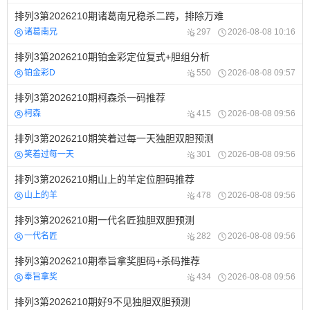
排列3第2026210期诸葛南兄稳杀二跨，排除万难
诸葛南兄
297
2026-08-08 10:16
排列3第2026210期铂金彩定位复式+胆组分析
铂金彩D
550
2026-08-08 09:57
排列3第2026210期柯森杀一码推荐
柯森
415
2026-08-08 09:56
排列3第2026210期笑着过每一天独胆双胆预测
笑着过每一天
301
2026-08-08 09:56
排列3第2026210期山上的羊定位胆码推荐
山上的羊
478
2026-08-08 09:56
排列3第2026210期一代名匠独胆双胆预测
一代名匠
282
2026-08-08 09:56
排列3第2026210期奉旨拿奖胆码+杀码推荐
奉旨拿奖
434
2026-08-08 09:56
排列3第2026210期好9不见独胆双胆预测