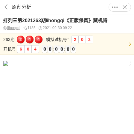
原创分析
排列三第2021263期lihongqi《正版保真》藏机诗
lihongqi
1185
2021-09-30 09:22
263期
2
4
4
模拟试机号：
2
0
2
0
0
0
0
0
0
0
0
0
0
0
0
0
0
0
0
0
0
0
0
0
0
0
0
开机号
6
0
4