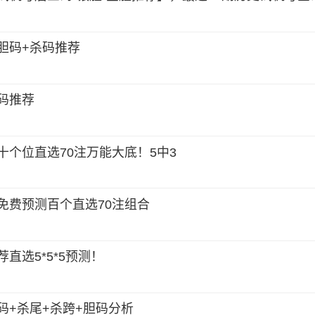
奖胆码+杀码推荐
一码推荐
云十个位直选70注万能大底！5中3
胆免费预测百个直选70注组合
荐直选5*5*5预测！
杀码+杀尾+杀跨+胆码分析