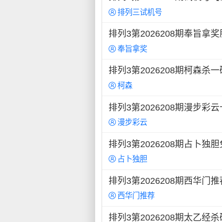
排列三试机号
排列3第2026208期奉旨拿
奉旨拿奖
排列3第2026208期柯森杀
柯森
排列3第2026208期漫步彩
漫步彩云
排列3第2026208期占卜独
占卜独胆
排列3第2026208期西华门推
西华门推荐
排列3第2026208期太乙经