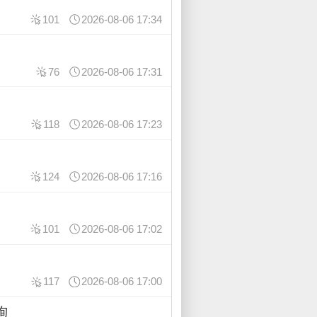
101
2026-08-06 17:34
76
2026-08-06 17:31
118
2026-08-06 17:23
124
2026-08-06 17:16
101
2026-08-06 17:02
117
2026-08-06 17:00
询