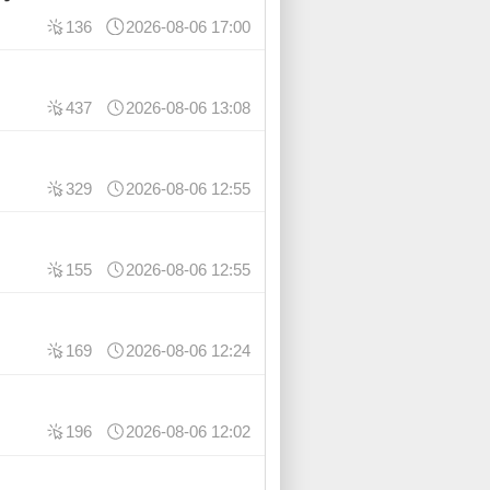
136
2026-08-06 17:00
437
2026-08-06 13:08
329
2026-08-06 12:55
155
2026-08-06 12:55
169
2026-08-06 12:24
196
2026-08-06 12:02