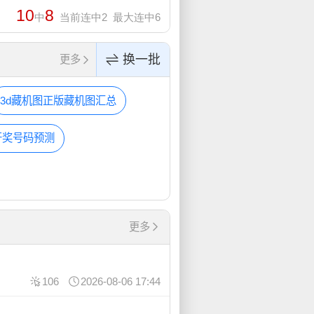
换一批
更多
3d藏机图正版藏机图汇总
开奖号码预测
更多
106
2026-08-06 17:44