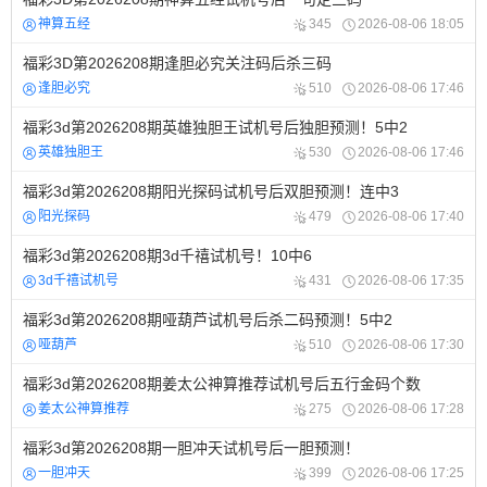
神算五经
345
2026-08-06 18:05
福彩3D第2026208期逢胆必究关注码后杀三码
逢胆必究
510
2026-08-06 17:46
福彩3d第2026208期英雄独胆王试机号后独胆预测！5中2
英雄独胆王
530
2026-08-06 17:46
福彩3d第2026208期阳光探码试机号后双胆预测！连中3
阳光探码
479
2026-08-06 17:40
福彩3d第2026208期3d千禧试机号！10中6
3d千禧试机号
431
2026-08-06 17:35
福彩3d第2026208期哑葫芦试机号后杀二码预测！5中2
哑葫芦
510
2026-08-06 17:30
福彩3d第2026208期姜太公神算推荐试机号后五行金码个数
姜太公神算推荐
275
2026-08-06 17:28
福彩3d第2026208期一胆冲天试机号后一胆预测！
一胆冲天
399
2026-08-06 17:25