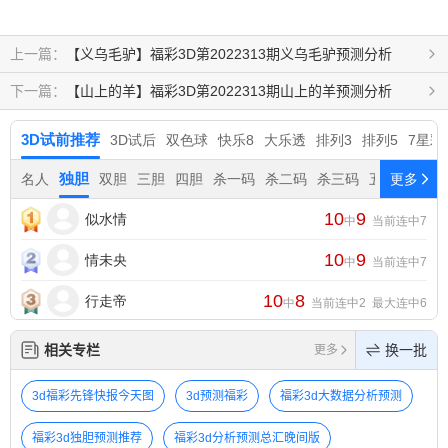
【义乌毛驴】福彩3D第2022313期义乌毛驴预测分析
【山上的羊】福彩3D第2022313期山上的羊预测分析
相关专栏
换一批
更多
3d福彩先锋快报今天图
3d预测福彩
福彩3d大数据分析预测
福彩3d独胆预测推荐
福彩3d分析预测总汇晚间版