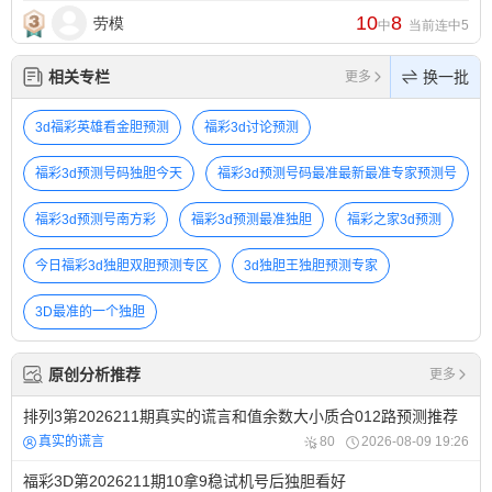
相关专栏
换一批
更多
3d福彩英雄看金胆预测
福彩3d讨论预测
福彩3d预测号码独胆今天
福彩3d预测号码最准最新最准专家预测号
福彩3d预测号南方彩
福彩3d预测最准独胆
福彩之家3d预测
今日福彩3d独胆双胆预测专区
3d独胆王独胆预测专家
3D最准的一个独胆
原创分析推荐
更多
排列3第2026211期真实的谎言和值余数大小质合012路预测推荐
真实的谎言
80
2026-08-09 19:26
福彩3D第2026211期10拿9稳试机号后独胆看好