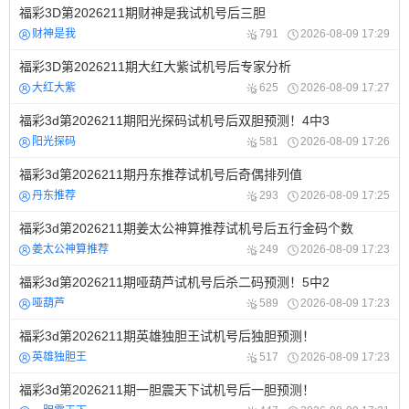
福彩3D第2026211期财神是我试机号后三胆
财神是我
791
2026-08-09 17:29
福彩3D第2026211期大红大紫试机号后专家分析
大红大紫
625
2026-08-09 17:27
福彩3d第2026211期阳光探码试机号后双胆预测！4中3
阳光探码
581
2026-08-09 17:26
福彩3d第2026211期丹东推荐试机号后奇偶排列值
丹东推荐
293
2026-08-09 17:25
福彩3d第2026211期姜太公神算推荐试机号后五行金码个数
姜太公神算推荐
249
2026-08-09 17:23
福彩3d第2026211期哑葫芦试机号后杀二码预测！5中2
哑葫芦
589
2026-08-09 17:23
福彩3d第2026211期英雄独胆王试机号后独胆预测！
英雄独胆王
517
2026-08-09 17:23
福彩3d第2026211期一胆震天下试机号后一胆预测！