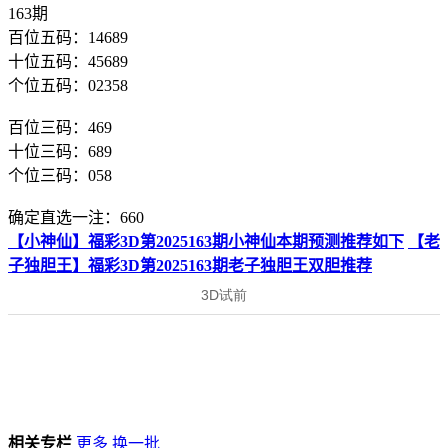
163期
百位五码：14689
十位五码：45689
个位五码：02358
百位三码：469
十位三码：689
个位三码：058
确定直选一注：660
【小神仙】福彩3D第2025163期小神仙本期预测推荐如下
【老
子独胆王】福彩3D第2025163期老子独胆王双胆推荐
相关专栏
更多
换一批