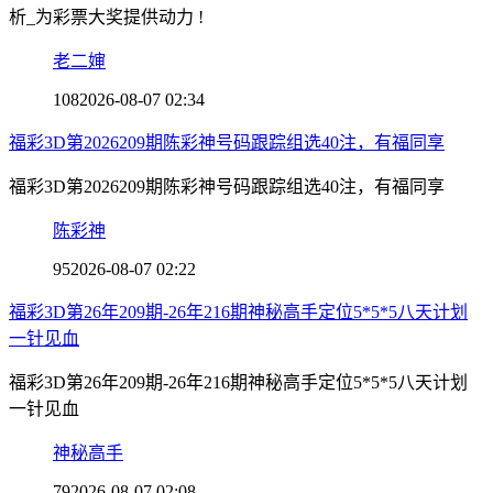
析_为彩票大奖提供动力 !
老二婶
108
2026-08-07 02:34
福彩3D第2026209期陈彩神号码跟踪组选40注，有福同享
福彩3D第2026209期陈彩神号码跟踪组选40注，有福同享
陈彩神
95
2026-08-07 02:22
福彩3D第26年209期-26年216期神秘高手定位5*5*5八天计划
一针见血
福彩3D第26年209期-26年216期神秘高手定位5*5*5八天计划
一针见血
神秘高手
79
2026-08-07 02:08