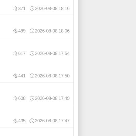
371
2026-08-08 18:16
499
2026-08-08 18:06
617
2026-08-08 17:54
441
2026-08-08 17:50
608
2026-08-08 17:49
435
2026-08-08 17:47