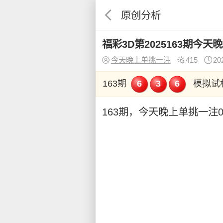
原创分析
福彩3D第2025163期今
今天晚上单挑一注
415
20
163期
6
3
6
模拟试
163期，今天晚上单挑一注0