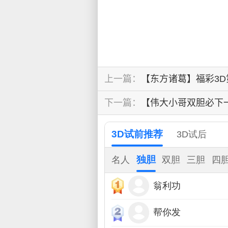
【东方诸葛】福彩3D第
【伟大小哥双胆必下一