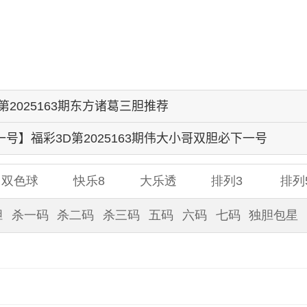
2025163期东方诸葛三胆推荐
号】福彩3D第2025163期伟大小哥双胆必下一号