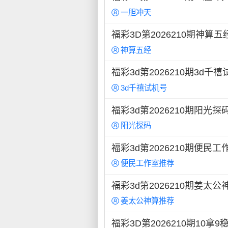
一胆冲天
福彩3D第2026210期神
神算五经
福彩3d第2026210期3d千
3d千禧试机号
福彩3d第2026210期阳光
阳光探码
福彩3d第2026210期便
便民工作室推荐
福彩3d第2026210期姜
姜太公神算推荐
福彩3D第2026210期10