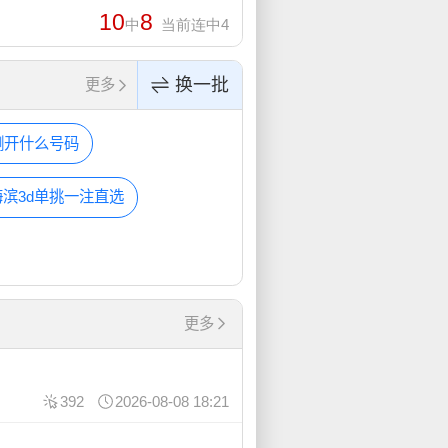
换一批
更多
测开什么号码
海滨3d单挑一注直选
更多
392
2026-08-08 18:21