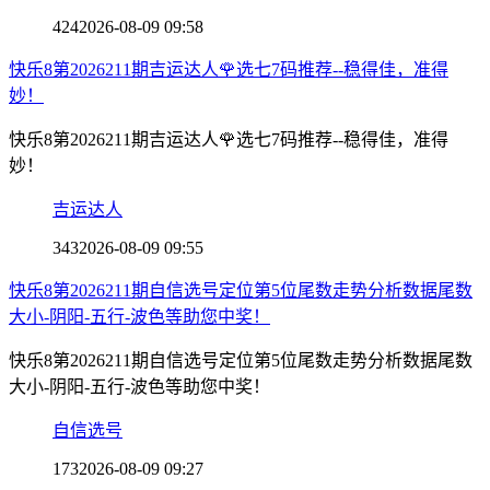
424
2026-08-09 09:58
快乐8第2026211期吉运达人🌹选七7码推荐--稳得佳，准得
妙！
快乐8第2026211期吉运达人🌹选七7码推荐--稳得佳，准得
妙！
吉运达人
343
2026-08-09 09:55
快乐8第2026211期自信选号定位第5位尾数走势分析数据尾数
大小-阴阳-五行-波色等助您中奖！
快乐8第2026211期自信选号定位第5位尾数走势分析数据尾数
大小-阴阳-五行-波色等助您中奖！
自信选号
173
2026-08-09 09:27