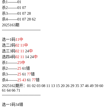
杀1--------01
杀2--------01 07
杀3--------01 07 28
杀4--------01 07 28 62
2025163期
--------------------------------
选一1码
11
中
选二2码
02
11
中
选三3码
02
11
24
中
选四4码
02
11
14 24
中
杀1--------
25
中
杀2--------
25
61错
杀3--------
25
61
77
错
杀4--------
25
43
61
77
错
2025162期开：01 02 03 08 11 13 15 20 26 29 35 37 46 49 59 60
61 64 66 71
--------------------------------
选一1码34错