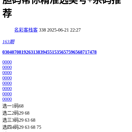
胆码帮你精准选奖号+杀码推
荐
名彩客栈客
338
2025-06-21 22:27
163期
03
04
07
08
19
26
31
38
39
45
51
53
56
57
59
65
68
71
74
78
0
0
0
0
0
0
0
0
0
0
0
0
0
0
0
0
0
0
0
0
0
0
0
0
0
0
0
0
0
0
0
0
选一1码68
选二2码29 68
选三3码29 63 68
选四4码29 63 68 75