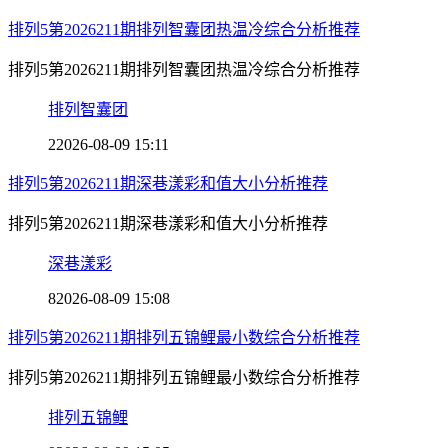
排列5第2026211期排列智囊团热温冷综合分析推荐
排列5第2026211期排列智囊团热温冷综合分析推荐
排列智囊团
2
2026-08-09 15:11
排列5第2026211期深巷漾彩和值大小分析推荐
排列5第2026211期深巷漾彩和值大小分析推荐
深巷漾彩
8
2026-08-09 15:08
排列5第2026211期排列五锦鲤最小数综合分析推荐
排列5第2026211期排列五锦鲤最小数综合分析推荐
排列五锦鲤