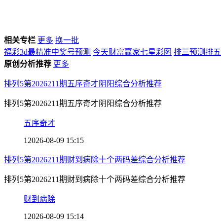
相关专栏
更多
换一批
福彩3d最精准中奖号预测
今天财富赢家七星彩图
排三预测排五
原创分析推荐
更多
排列5第2026211期五序奇才阴阳综合分析推荐
排列5第2026211期五序奇才阴阳综合分析推荐
五序奇才
1
2026-08-09 15:15
排列5第2026211期财到病除十个两码差综合分析推荐
排列5第2026211期财到病除十个两码差综合分析推荐
财到病除
1
2026-08-09 15:14