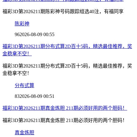
福彩3D第2026211期陈彩神号码跟踪组选40注，有福同享
陈彩神
96
2026-08-09 00:55
福彩3D第2026211期分布式算2D百十5码，精选最佳推荐，奖
金稳拿不空！
福彩3D第2026211期分布式算2D百十5码，精选最佳推荐，奖
金稳拿不空！
分布式算
83
2026-08-09 00:51
福彩3D第2026211期真金炼胆 211期必须好用的两个胆码！
福彩3D第2026211期真金炼胆 211期必须好用的两个胆码！
真金炼胆