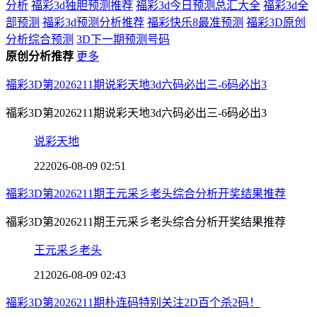
分析
福彩3d独胆预测推荐
福彩3d今日预测总汇大全
福彩3d全
部预测
福彩3d预测分析推荐
福彩快乐8最准预测
福彩3D原创
分析综合预测
3D下一期预测号码
原创分析推荐
更多
福彩3D第2026211期说彩天地3d六码必出三-6码必出3
福彩3D第2026211期说彩天地3d六码必出三-6码必出3
说彩天地
22
2026-08-09 02:51
福彩3D第2026211期王元采彡老头综合分析开奖结果推荐
福彩3D第2026211期王元采彡老头综合分析开奖结果推荐
王元采彡老头
21
2026-08-09 02:43
福彩3D第2026211期朴连码特别关注2D百个杀2码！