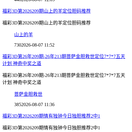
福彩3D第2026209期山上的羊定位胆码推荐
福彩3D第2026209期山上的羊定位胆码推荐
山上的羊
730
2026-08-07 11:52
福彩3D第26年209期-26年213期菩萨金胆救世定位7*7*7五天
计划 神奇中奖之道
福彩3D第26年209期-26年213期菩萨金胆救世定位7*7*7五天
计划 神奇中奖之道
菩萨金胆救世
385
2026-08-07 11:36
福彩3D第2026209期情有独钟今日独胆推荐2中1
福彩3D第2026209期情有独钟今日独胆推荐2中1