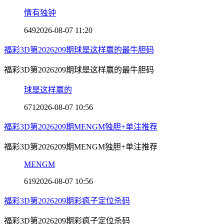
情有独钟
649
2026-08-07 11:20
福彩3D第2026209期球是这样赢的最牛胆码
福彩3D第2026209期球是这样赢的最牛胆码
球是这样赢的
671
2026-08-07 10:56
福彩3D第2026209期MENGM独胆+单注推荐
福彩3D第2026209期MENGM独胆+单注推荐
MENGM
619
2026-08-07 10:56
福彩3D第2026209期彩疯子定位杀码
福彩3D第2026209期彩疯子定位杀码