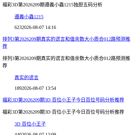
福彩3D第2026209期遵義小蟲1215独胆五码分析
遵義小蟲1215
623
2026-08-07 14:16
排列3第2026209期真实的谎言和值余数大小质合012路预测推
荐
排列3第2026209期真实的谎言和值余数大小质合012路预测推
荐
真实的谎言
189
2026-08-07 13:54
福彩3D第2026209期3D 百位小王子今日百位号码分析推荐
福彩3D第2026209期3D 百位小王子今日百位号码分析推荐
3D 百位小王子
440
2026-08-07 12:09