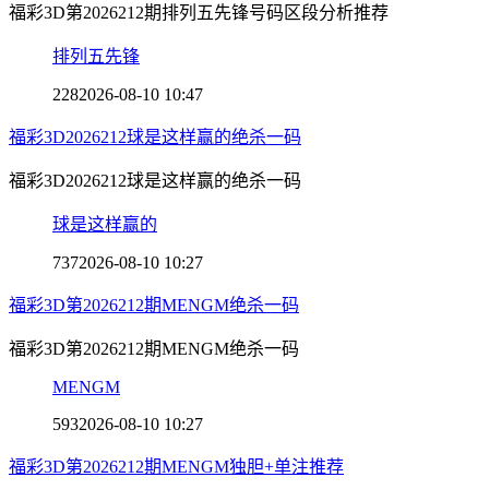
福彩3D第2026212期排列五先锋号码区段分析推荐
排列五先锋
228
2026-08-10 10:47
福彩3D2026212球是这样赢的绝杀一码
福彩3D2026212球是这样赢的绝杀一码
球是这样赢的
737
2026-08-10 10:27
福彩3D第2026212期MENGM绝杀一码
福彩3D第2026212期MENGM绝杀一码
MENGM
593
2026-08-10 10:27
福彩3D第2026212期MENGM独胆+单注推荐