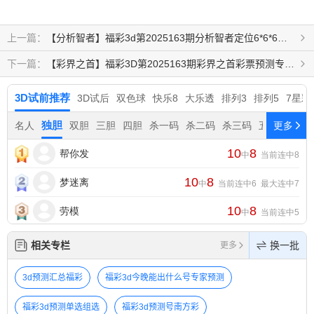
【分析智者】福彩3d第2025163期分析智者定位6*6*6预测！
【彩界之首】福彩3D第2025163期彩界之首彩票预测专栏→福彩3D
相关专栏
换一批
更多
3d预测汇总福彩
福彩3d今晚能出什么号专家预测
福彩3d预测单选组选
福彩3d预测号南方彩