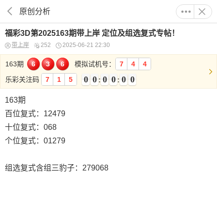
原创分析
福彩3D第2025163期带上岸 定位及组选复式专帖！
带上岸
252
2025-06-21 22:30
163期
6
3
6
模拟试机号：
7
4
4
0
0
0
0
0
0
0
0
0
0
0
0
0
0
0
0
0
0
0
0
0
0
0
0
乐彩关注码
7
1
5
163期
百位复式：12479
十位复式：068
个位复式：01279
组选复式含组三豹子：279068