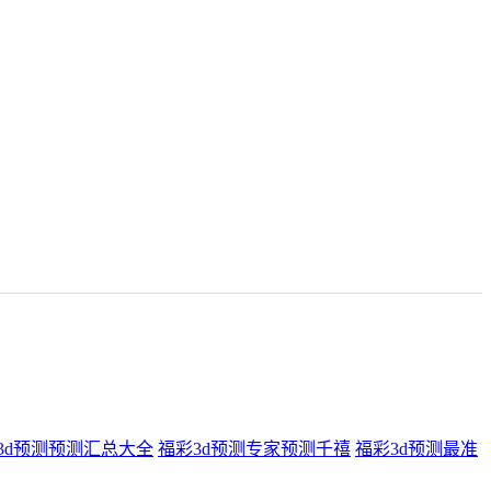
3d预测预测汇总大全
福彩3d预测专家预测千禧
福彩3d预测最准