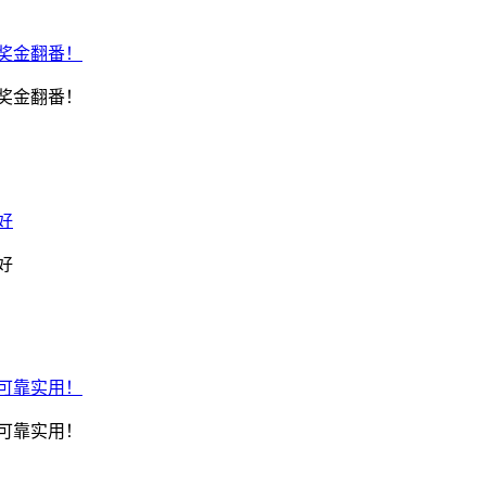
，奖金翻番！
，奖金翻番！
好
好
4可靠实用！
4可靠实用！