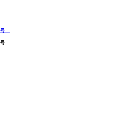
奖号！
奖号！