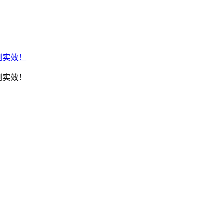
见到实效！
见到实效！