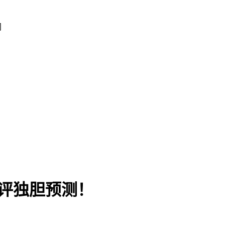
间
头点评独胆预测！