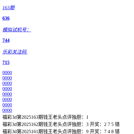
163期
6
3
6
模拟试机号：
7
4
4
乐彩关注码
7
1
5
0
0
0
0
0
0
0
0
0
0
0
0
0
0
0
0
0
0
0
0
0
0
0
0
0
0
0
0
0
0
0
0
福彩3d第2025163期钱王老头点评独胆：1
福彩3d第2025162期钱王老头点评独胆：3 开奖：2 7 5 错
福彩3d第2025161期钱王老头点评独胆：9 开奖：7 4 8 错