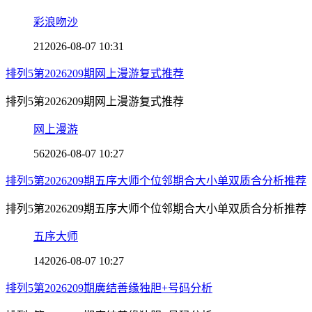
彩浪吻沙
21
2026-08-07 10:31
排列5第2026209期网上漫游复式推荐
排列5第2026209期网上漫游复式推荐
网上漫游
56
2026-08-07 10:27
排列5第2026209期五序大师个位邻期合大小单双质合分析推荐
排列5第2026209期五序大师个位邻期合大小单双质合分析推荐
五序大师
14
2026-08-07 10:27
排列5第2026209期廣结善缘独胆+号码分析