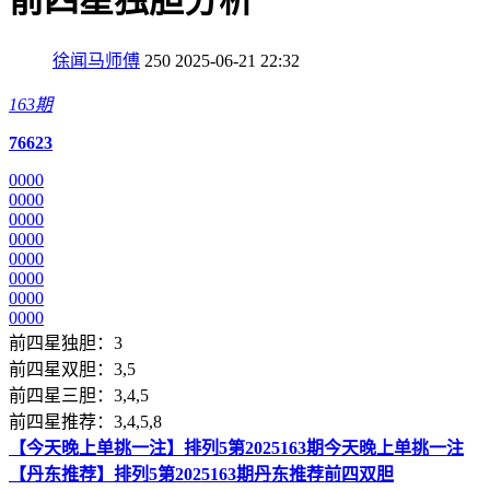
前四星独胆分析
徐闻马师傅
250
2025-06-21 22:32
163期
7
6
6
2
3
0
0
0
0
0
0
0
0
0
0
0
0
0
0
0
0
0
0
0
0
0
0
0
0
0
0
0
0
0
0
0
0
前四星独胆：3
前四星双胆：3,5
前四星三胆：3,4,5
前四星推荐：3,4,5,8
【今天晚上单挑一注】排列5第2025163期今天晚上单挑一注
【丹东推荐】排列5第2025163期丹东推荐前四双胆