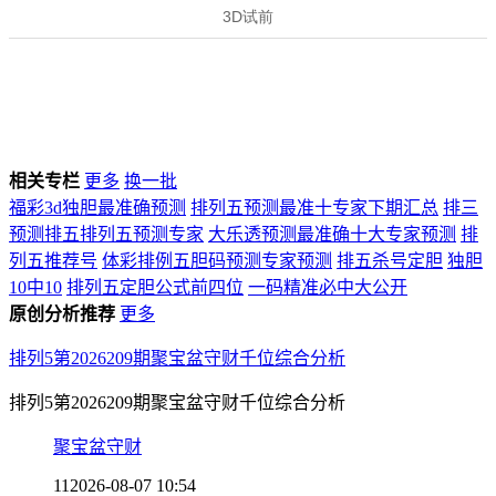
相关专栏
更多
换一批
福彩3d独胆最准确预测
排列五预测最准十专家下期汇总
排三
预测排五排列五预测专家
大乐透预测最准确十大专家预测
排
列五推荐号
体彩排例五胆码预测专家预测
排五杀号定胆
独胆
10中10
排列五定胆公式前四位
一码精准必中大公开
原创分析推荐
更多
排列5第2026209期聚宝盆守财千位综合分析
排列5第2026209期聚宝盆守财千位综合分析
聚宝盆守财
11
2026-08-07 10:54