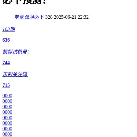
必下预测！
老虎双胆必下
328
2025-06-21 22:32
163期
6
3
6
模拟试机号：
7
4
4
乐彩关注码
7
1
5
0
0
0
0
0
0
0
0
0
0
0
0
0
0
0
0
0
0
0
0
0
0
0
0
0
0
0
0
0
0
0
0