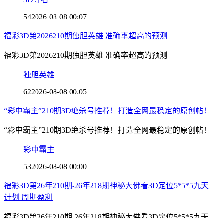
54
2026-08-08 00:07
福彩3D第2026210期独胆英雄 准确率超高的预测
福彩3D第2026210期独胆英雄 准确率超高的预测
独胆英雄
62
2026-08-08 00:05
“彩中霸主”210期3D绝杀号推荐！打造全网最稳定的原创帖！
“彩中霸主”210期3D绝杀号推荐！打造全网最稳定的原创帖！
彩中霸主
53
2026-08-08 00:00
福彩3D第26年210期-26年218期神秘大佛看3D定位5*5*5九天
计划 周期盈利
福彩3D第26年210期-26年218期神秘大佛看3D定位5*5*5九天