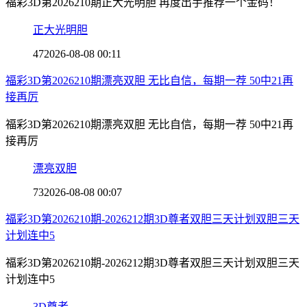
福彩3D第2026210期正大光明胆 再度出手推荐一个金码！
正大光明胆
47
2026-08-08 00:11
福彩3D第2026210期漂亮双胆 无比自信，每期一荐 50中21再
接再厉
福彩3D第2026210期漂亮双胆 无比自信，每期一荐 50中21再
接再厉
漂亮双胆
73
2026-08-08 00:07
福彩3D第2026210期-2026212期3D尊者双胆三天计划双胆三天
计划连中5
福彩3D第2026210期-2026212期3D尊者双胆三天计划双胆三天
计划连中5
3D尊者