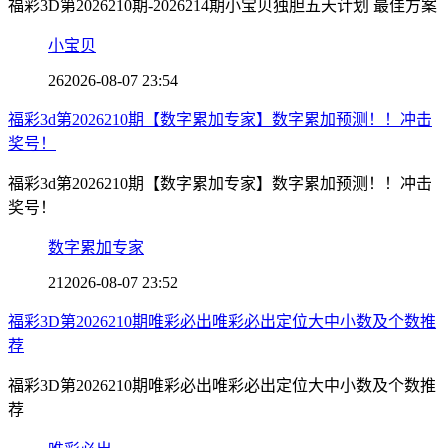
福彩3D第2026210期-2026214期小宝贝独胆五天计划 最佳方案
小宝贝
26
2026-08-07 23:54
福彩3d第2026210期【数字累加专家】数字累加预测！！冲击
奖号！
福彩3d第2026210期【数字累加专家】数字累加预测！！冲击
奖号！
数字累加专家
21
2026-08-07 23:52
福彩3D第2026210期唯彩必出唯彩必出定位大中小数及个数推
荐
福彩3D第2026210期唯彩必出唯彩必出定位大中小数及个数推
荐