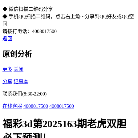
◆ 微信扫描二维码分享
◆ 手机QQ扫描二维码，点击右上角···分享到QQ好友或QQ空
间
请拨打电话：4008017500
返回
原创分析
更多
关闭
分享
记事本
联系我们(8:30-22:00)
在线客服
4008017500
4008017500
福彩3d第2025163期老虎双胆