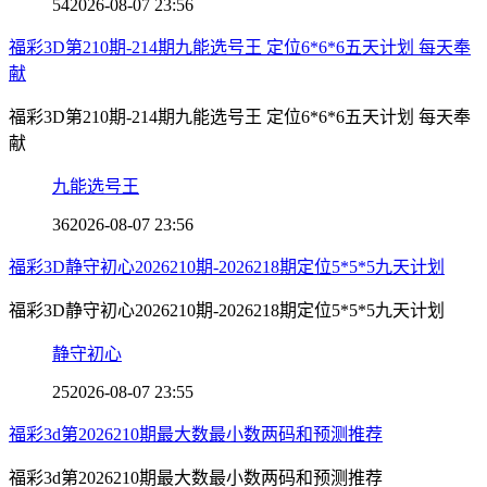
54
2026-08-07 23:56
福彩3D第210期-214期九能选号王 定位6*6*6五天计划 每天奉
献
福彩3D第210期-214期九能选号王 定位6*6*6五天计划 每天奉
献
九能选号王
36
2026-08-07 23:56
福彩3D静守初心2026210期-2026218期定位5*5*5九天计划
福彩3D静守初心2026210期-2026218期定位5*5*5九天计划
静守初心
25
2026-08-07 23:55
福彩3d第2026210期最大数最小数两码和预测推荐
福彩3d第2026210期最大数最小数两码和预测推荐