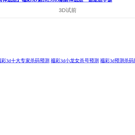
福彩3d十大专家杀码预测
福彩3d小龙女杀号预测
福彩3d预测杀