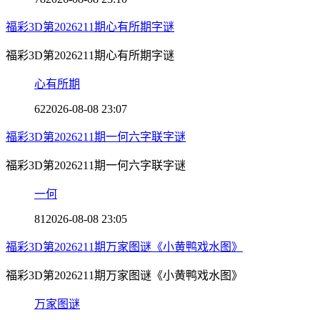
福彩3D第2026211期心有所期字谜
福彩3D第2026211期心有所期字谜
心有所期
62
2026-08-08 23:07
福彩3D第2026211期一何六字联字谜
福彩3D第2026211期一何六字联字谜
一何
81
2026-08-08 23:05
福彩3D第2026211期万家图谜《小黄鸭戏水图》
福彩3D第2026211期万家图谜《小黄鸭戏水图》
万家图谜