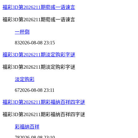
福彩3D第2026211期荀彧一语谏言
福彩3D第2026211期荀彧一语谏言
一杯倒
83
2026-08-08 23:15
福彩3D第2026211期淡定购彩字谜
福彩3D第2026211期淡定购彩字谜
淡定购彩
67
2026-08-08 23:11
福彩3D第2026211期彩福纳百祥四字谜
福彩3D第2026211期彩福纳百祥四字谜
彩福纳百祥
78
2026-08-08 23:10