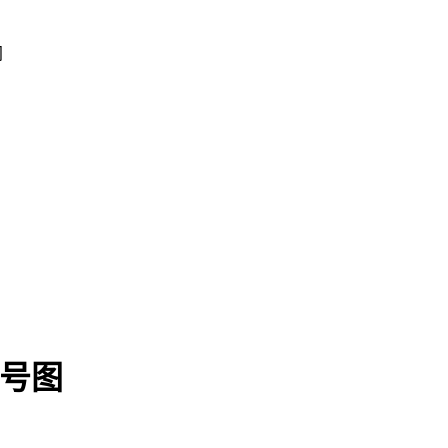
间
杀号图