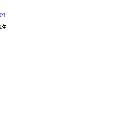
码准！
码准！