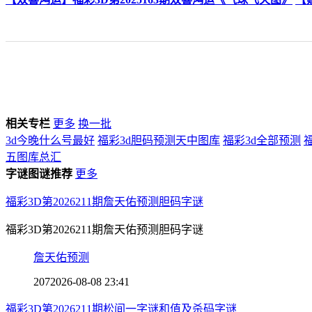
相关专栏
更多
换一批
3d今晚什么号最好
福彩3d胆码预测天中图库
福彩3d全部预测
五图库总汇
字谜图谜推荐
更多
福彩3D第2026211期詹天佑预测胆码字谜
福彩3D第2026211期詹天佑预测胆码字谜
詹天佑预测
207
2026-08-08 23:41
福彩3D第2026211期松间一字谜和值及杀码字谜