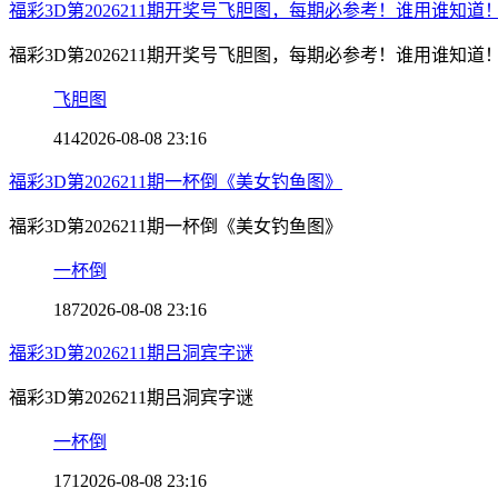
福彩3D第2026211期开奖号飞胆图，每期必参考！谁用谁知道
福彩3D第2026211期开奖号飞胆图，每期必参考！谁用谁知道
飞胆图
414
2026-08-08 23:16
福彩3D第2026211期一杯倒《美女钓鱼图》
福彩3D第2026211期一杯倒《美女钓鱼图》
一杯倒
187
2026-08-08 23:16
福彩3D第2026211期吕洞宾字谜
福彩3D第2026211期吕洞宾字谜
一杯倒
171
2026-08-08 23:16