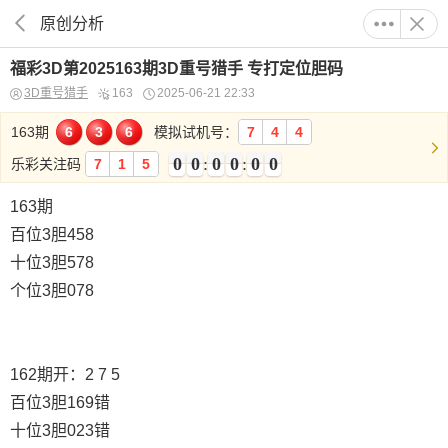
原创分析
福彩3D第2025163期3D重号猎手 专打定位胆码
3D重号猎手
163
2025-06-21 22:33
163期
6
3
6
模拟试机号：
7
4
4
0
0
0
0
0
0
0
0
0
0
0
0
0
0
0
0
0
0
0
0
0
0
0
0
乐彩关注码
7
1
5
163期
百位3胆458
十位3胆578
个位3胆078
162期开：2 7 5
百位3胆169错
十位3胆023错