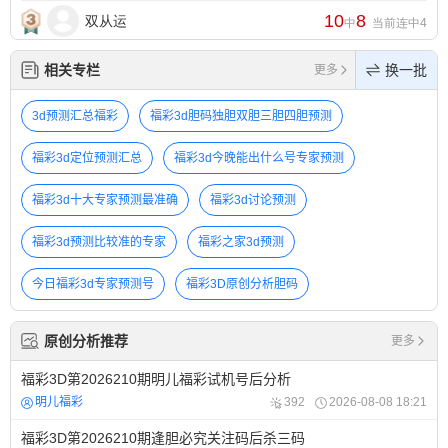
相关专栏
换一批
更多
3d预测汇总福彩
福彩3d胆码独胆双胆三胆四胆预测
福彩3d定位预测汇总
福彩3d今晚能出什么号专家预测
福彩3d十大专家预测最准确
福彩3d讨论预测
福彩3d预测比较准的专家
福彩之家3d预测
今日福彩3d专家预测号
福彩3D原创分析胆码
原创分析推荐
更多
福彩3D第2026210期明儿福彩试机号后分析
明儿福彩
392
2026-08-08 18:21
福彩3D第2026210期逢胆必究关注码后杀三码