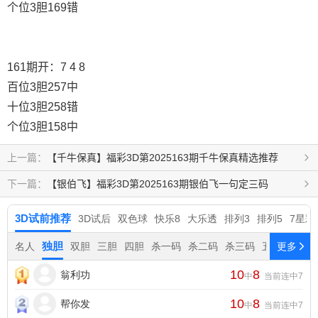
个位3胆169错
161期开：7 4 8
百位3胆257中
十位3胆258错
个位3胆158中
【千牛保真】福彩3D第2025163期千牛保真精选推荐
【银伯飞】福彩3D第2025163期银伯飞一句定三码