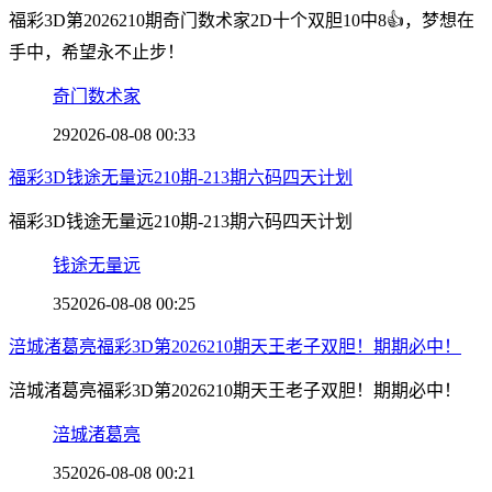
福彩3D第2026210期奇门数术家2D十个双胆10中8👍，梦想在
手中，希望永不止步！
奇门数术家
29
2026-08-08 00:33
福彩3D钱途无量远210期-213期六码四天计划
福彩3D钱途无量远210期-213期六码四天计划
钱途无量远
35
2026-08-08 00:25
涪城渚葛亮福彩3D第2026210期天王老子双胆！期期必中！
涪城渚葛亮福彩3D第2026210期天王老子双胆！期期必中！
涪城渚葛亮
35
2026-08-08 00:21