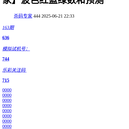
家】波色红蓝绿数和预测
杀码专家
444
2025-06-21 22:33
163期
6
3
6
模拟试机号：
7
4
4
乐彩关注码
7
1
5
0
0
0
0
0
0
0
0
0
0
0
0
0
0
0
0
0
0
0
0
0
0
0
0
0
0
0
0
0
0
0
0