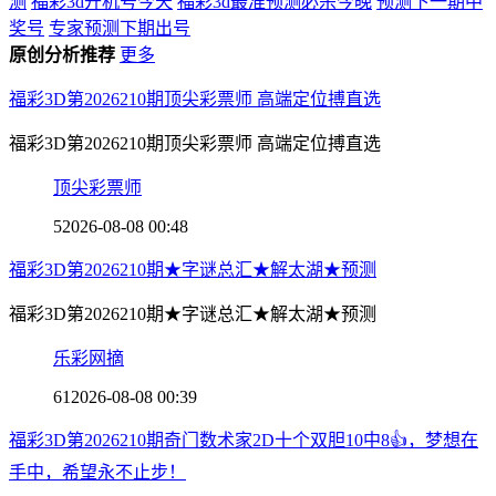
测
福彩3d开机号今天
福彩3d最准预测必杀今晚
预测下一期中
奖号
专家预测下期出号
原创分析推荐
更多
福彩3D第2026210期顶尖彩票师 高端定位搏直选
福彩3D第2026210期顶尖彩票师 高端定位搏直选
顶尖彩票师
5
2026-08-08 00:48
福彩3D第2026210期★字谜总汇★解太湖★预测
福彩3D第2026210期★字谜总汇★解太湖★预测
乐彩网摘
61
2026-08-08 00:39
福彩3D第2026210期奇门数术家2D十个双胆10中8👍，梦想在
手中，希望永不止步！