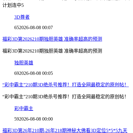
计划连中5
3D尊者
65
2026-08-08 00:07
福彩3D第2026210期独胆英雄 准确率超高的预测
福彩3D第2026210期独胆英雄 准确率超高的预测
独胆英雄
69
2026-08-08 00:05
“彩中霸主”210期3D绝杀号推荐！打造全网最稳定的原创帖！
“彩中霸主”210期3D绝杀号推荐！打造全网最稳定的原创帖！
彩中霸主
59
2026-08-08 00:00
福彩3D第26年210期-26年218期神秘大佛看3D定位5*5*5九天