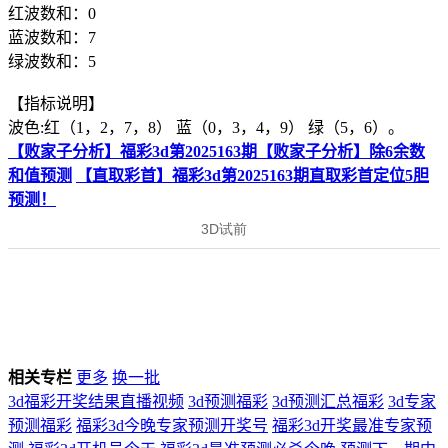
红波数和：0
蓝波数和：7
绿波数和：5
【指标说明】
波色:红（1，2，7，8） 蓝（0，3，4，9） 绿（5，6）。
【败家子分析】福彩3d第2025163期【败家子分析】除6余数
和值预测
【直取彩首】福彩3d第2025163期直取彩首定位5胆
预测！
相关专栏
更多
换一批
3d福彩开奖结果直播视频
3d预测福彩
3d预测汇总福彩
3d专家
预测福彩
福彩3d今晚专家预测开奖号
福彩3d开奖最准专家预