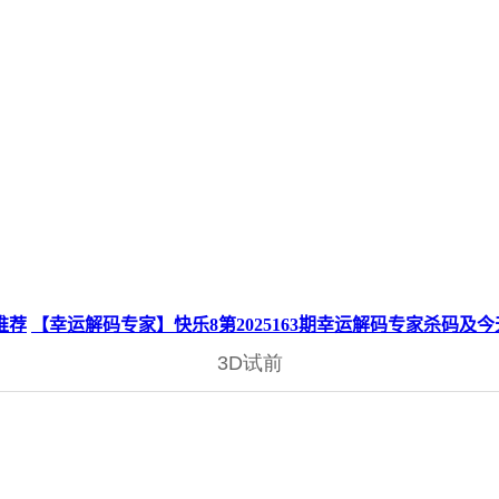
推荐
【幸运解码专家】快乐8第2025163期幸运解码专家杀码及