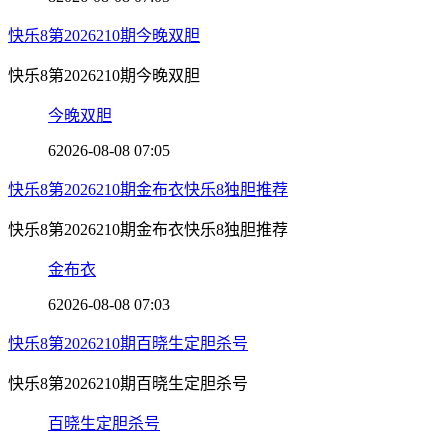
快乐8第2026210期今晚双胆
快乐8第2026210期今晚双胆
今晚双胆
6
2026-08-08 07:05
快乐8第2026210期金布衣快乐8独胆推荐
快乐8第2026210期金布衣快乐8独胆推荐
金布衣
6
2026-08-08 07:03
快乐8第2026210期百晓生定胆杀号
快乐8第2026210期百晓生定胆杀号
百晓生定胆杀号