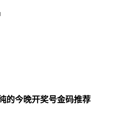
间
999纯的今晚开奖号金码推荐