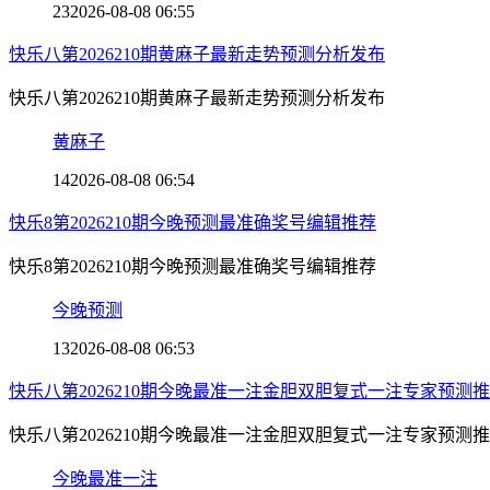
23
2026-08-08 06:55
快乐八第2026210期黄麻子最新走势预测分析发布
快乐八第2026210期黄麻子最新走势预测分析发布
黄麻子
14
2026-08-08 06:54
快乐8第2026210期今晚预测最准确奖号编辑推荐
快乐8第2026210期今晚预测最准确奖号编辑推荐
今晚预测
13
2026-08-08 06:53
快乐八第2026210期今晚最准一注金胆双胆复式一注专家预测
快乐八第2026210期今晚最准一注金胆双胆复式一注专家预测
今晚最准一注