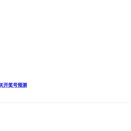
今天开奖号预测