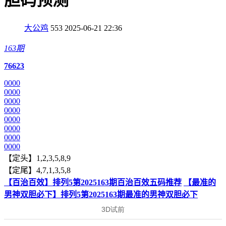
胆码预测
大公鸡
553
2025-06-21 22:36
163期
7
6
6
2
3
0
0
0
0
0
0
0
0
0
0
0
0
0
0
0
0
0
0
0
0
0
0
0
0
0
0
0
0
0
0
0
0
【定头】1,2,3,5,8,9
【定尾】4,7,1,3,5,8
【百治百效】排列5第2025163期百治百效五码推荐
【最准的
男神双胆必下】排列5第2025163期最准的男神双胆必下