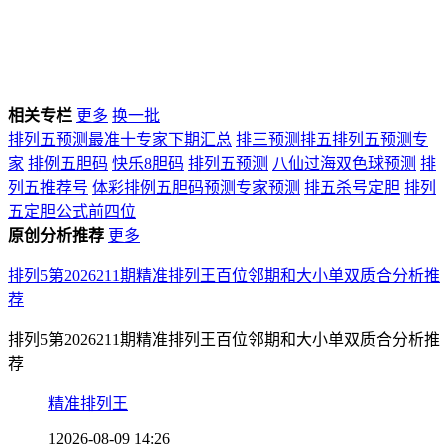
相关专栏
更多
换一批
排列五预测最准十专家下期汇总
排三预测排五排列五预测专
家
排例五胆码
快乐8胆码
排列五预测
八仙过海双色球预测
排
列五推荐号
体彩排例五胆码预测专家预测
排五杀号定胆
排列
五定胆公式前四位
原创分析推荐
更多
排列5第2026211期精准排列王百位邻期和大小单双质合分析推
荐
排列5第2026211期精准排列王百位邻期和大小单双质合分析推
荐
精准排列王
1
2026-08-09 14:26