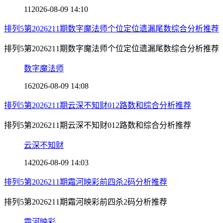
11
2026-08-09 14:10
排列5第2026211期数字魔法师个位定位遗漏尾数综合分析推荐
排列5第2026211期数字魔法师个位定位遗漏尾数综合分析推荐
数字魔法师
16
2026-08-09 14:08
排列5第2026211期云深不知财012路数和综合分析推荐
排列5第2026211期云深不知财012路数和综合分析推荐
云深不知财
14
2026-08-09 14:03
排列5第2026211期霜河映彩前四杀2码分析推荐
排列5第2026211期霜河映彩前四杀2码分析推荐
霜河映彩