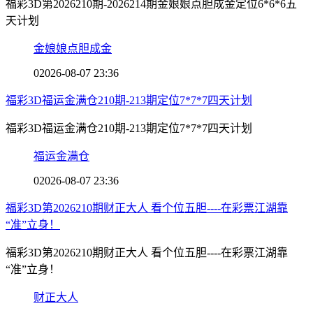
福彩3D第2026210期-2026214期金娘娘点胆成金定位6*6*6五
天计划
金娘娘点胆成金
0
2026-08-07 23:36
福彩3D福运金满仓210期-213期定位7*7*7四天计划
福彩3D福运金满仓210期-213期定位7*7*7四天计划
福运金满仓
0
2026-08-07 23:36
福彩3D第2026210期财正大人 看个位五胆----在彩票江湖靠
“准”立身！
福彩3D第2026210期财正大人 看个位五胆----在彩票江湖靠
“准”立身！
财正大人