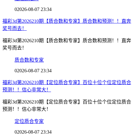
0
2026-08-07 23:34
福彩3d第2026210期【质合数和专家】质合数和预测！！直奔
奖号而去！
福彩3d第2026210期【质合数和专家】质合数和预测！！直奔
奖号而去！
质合数和专家
0
2026-08-07 23:34
福彩3d第2026210期【定位质合专家】百位十位个位定位质合
预测！！信心非常大！
福彩3d第2026210期【定位质合专家】百位十位个位定位质合
预测！！信心非常大！
定位质合专家
0
2026-08-07 23:34