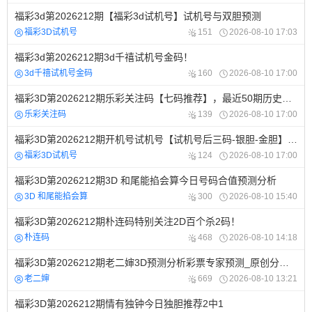
福彩3d第2026212期【福彩3d试机号】试机号与双胆预测
福彩3D试机号
151
2026-08-10 17:03
福彩3d第2026212期3d千禧试机号金码！
3d千禧试机号金码
160
2026-08-10 17:00
福彩3D第2026212期乐彩关注码【七码推荐】，最近50期历史关注码查询
乐彩关注码
139
2026-08-10 17:00
福彩3D第2026212期开机号试机号【试机号后三码-银胆-金胆】，最近50期历史开机号试机号查询
福彩3D试机号
124
2026-08-10 17:00
福彩3D第2026212期3D 和尾能掐会算今日号码合值预测分析
3D 和尾能掐会算
300
2026-08-10 15:40
福彩3D第2026212期朴连码特别关注2D百个杀2码！
朴连码
468
2026-08-10 14:18
福彩3D第2026212期老二婶3D预测分析彩票专家预测_原创分析_为彩票大奖提供动力 !
老二婶
669
2026-08-10 13:21
福彩3D第2026212期情有独钟今日独胆推荐2中1