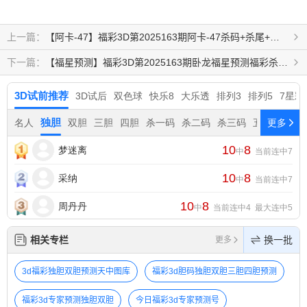
【阿卡-47】福彩3D第2025163期阿卡-47杀码+杀尾+杀跨+胆码分析
【福星预测】福彩3D第2025163期卧龙福星预测福彩杀号定胆
相关专栏
换一批
更多
3d福彩独胆双胆预测天中图库
福彩3d胆码独胆双胆三胆四胆预测
福彩3d专家预测独胆双胆
今日福彩3d专家预测号