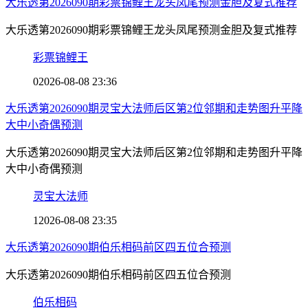
大乐透第2026090期彩票锦鲤王龙头凤尾预测金胆及复式推荐
大乐透第2026090期彩票锦鲤王龙头凤尾预测金胆及复式推荐
彩票锦鲤王
0
2026-08-08 23:36
大乐透第2026090期灵宝大法师后区第2位邻期和走势图升平降
大中小奇偶预测
大乐透第2026090期灵宝大法师后区第2位邻期和走势图升平降
大中小奇偶预测
灵宝大法师
1
2026-08-08 23:35
大乐透第2026090期伯乐相码前区四五位合预测
大乐透第2026090期伯乐相码前区四五位合预测
伯乐相码