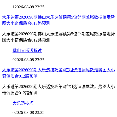
1
2026-08-08 23:35
大乐透第2026090期佛山大乐透解读第5位邻期差尾数振幅走势
图大小奇偶质合012路预测
大乐透第2026090期佛山大乐透解读第5位邻期差尾数振幅走势
图大小奇偶质合012路预测
佛山大乐透解读
0
2026-08-08 23:35
大乐透第2026090期大乐透技巧第4位组选遗漏尾数走势图大小
奇偶质合012路预测
大乐透第2026090期大乐透技巧第4位组选遗漏尾数走势图大小
奇偶质合012路预测
大乐透技巧
0
2026-08-08 23:35