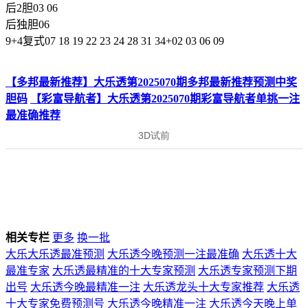
后2胆03 06
后独胆06
9+4复式07 18 19 22 23 24 28 31 34+02 03 06 09
【多邦最新推荐】大乐透第2025070期多邦最新推荐预测中奖
胆码
【彩富导航者】大乐透第2025070期彩富导航者单挑一注
最准确推荐
相关专栏
更多
换一批
大乐大乐透最准预测
大乐透今晚预测一注最准确
大乐透十大
最准专家
大乐透最精准的十大专家预测
大乐透专家预测下期
出号
大乐透今晚最精准一注
大乐透龙头十大专家推荐
大乐透
十大专家免费预测号
大乐透今晚精准一注
大乐透今天晚上单