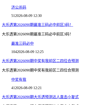
济公杀码
51
2026-08-09 12:30
大乐透第2026090期最准三码必中前区3码！
大乐透第2026090期最准三码必中前区3码！
最准三码必中
104
2026-08-09 12:25
大乐透第2026090期中奖有我前区二四位合预测
大乐透第2026090期中奖有我前区二四位合预测
中奖有我
41
2026-08-09 12:21
大乐透第2026090期大乐透预测达人直击小复式