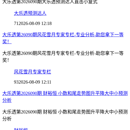
大乐透第2026090期大乐透预测达人直击小复式
大乐透预测达人
71
2026-08-09 12:18
大乐透第26090期风花雪月专家专栏-专业分析-助您拿下一等
奖！
大乐透第26090期风花雪月专家专栏-专业分析-助您拿下一等
奖！
风花雪月专家专栏
93
2026-08-09 12:11
大乐透第2026090期 财裕恒 小数和尾走势图升平降大中小预测
分析
大乐透第2026090期 财裕恒 小数和尾走势图升平降大中小预测
分析