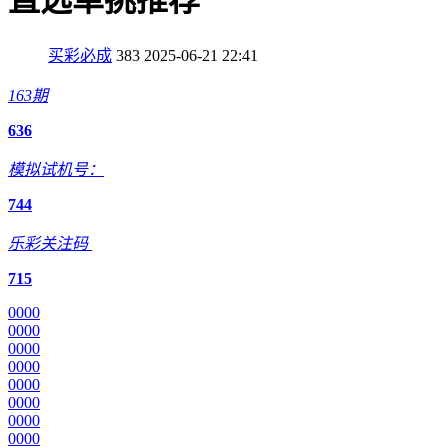
直选单挑推荐
买彩必成
383
2025-06-21 22:41
163期
6
3
6
模拟试机号：
7
4
4
乐彩关注码
7
1
5
0
0
0
0
0
0
0
0
0
0
0
0
0
0
0
0
0
0
0
0
0
0
0
0
0
0
0
0
0
0
0
0