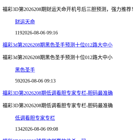
福彩3D第2026208期财运天命开机号后三胆预测，强力推荐！
财运天命
119
2026-08-06 09:16
福彩3d第2026208期黑色圣手预测十位012路大中小
福彩3d第2026208期黑色圣手预测十位012路大中小
黑色圣手
59
2026-08-06 09:13
福彩3D第2026208期低调看胆专家专栏-胆码最准确
福彩3D第2026208期低调看胆专家专栏-胆码最准确
低调看胆专家专栏
134
2026-08-06 09:08