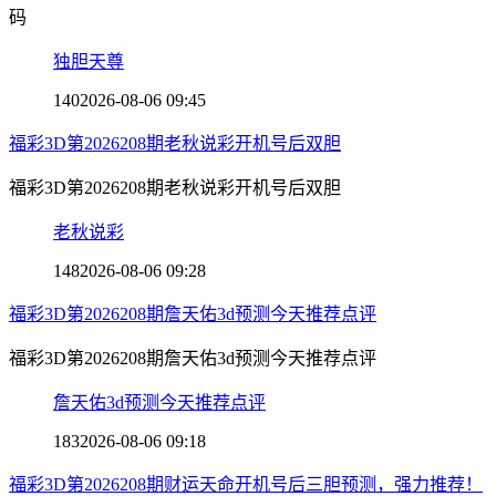
码
独胆天尊
140
2026-08-06 09:45
福彩3D第2026208期老秋说彩开机号后双胆
福彩3D第2026208期老秋说彩开机号后双胆
老秋说彩
148
2026-08-06 09:28
福彩3D第2026208期詹天佑3d预测今天推荐点评
福彩3D第2026208期詹天佑3d预测今天推荐点评
詹天佑3d预测今天推荐点评
183
2026-08-06 09:18
福彩3D第2026208期财运天命开机号后三胆预测，强力推荐！