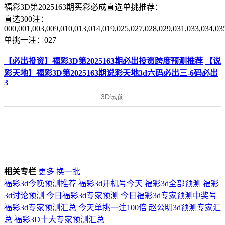
福彩3D第2025163期买彩必成直选单挑推荐：
直选300注：
000,001,003,009,010,013,014,019,025,027,028,029,031,033,034,03
单挑一注：027
【必出投资】福彩3D第2025163期必出投资跨度预测推荐
【说
彩天地】福彩3D第2025163期说彩天地3d六码必出三-6码必出
3
相关专栏
更多
换一批
福彩3d今晚预测推荐
福彩3d开机号今天
福彩3d全部预测
福彩
3d讨论预测
今日福彩3d专家预测
今日福彩3d专家预测中奖号
福彩3d专家预测汇总
今天单挑一注100倍
赵公明3d预测专家汇
总
福彩3D十大专家预测汇总