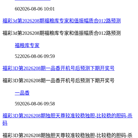
60
2026-08-06 10:01
福彩3d第2026208期福粮库专家和值振幅质合012路预测
福彩3d第2026208期福粮库专家和值振幅质合012路预测
福粮库专家
52
2026-08-06 09:59
福彩3D第2026208期一品香开机号后预测下期开奖号
福彩3D第2026208期一品香开机号后预测下期开奖号
一品香
59
2026-08-06 09:58
福彩3D第2026208期独胆天尊较准较稳独胆-比较稳的胆码-杀
码
福彩3D第2026208期独胆天尊较准较稳独胆-比较稳的胆码-杀