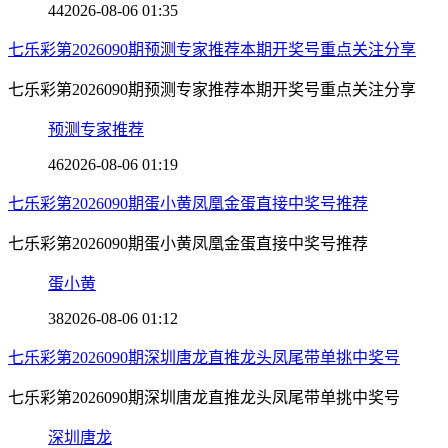
44
2026-08-06 01:35
七乐彩第2026090期预测专家推荐本期开奖号重点关注分享
七乐彩第2026090期预测专家推荐本期开奖号重点关注分享
预测专家推荐
46
2026-08-06 01:19
七乐彩第2026090期蛋小黄凤凰金蛋直接中奖号推荐
七乐彩第2026090期蛋小黄凤凰金蛋直接中奖号推荐
蛋小黄
38
2026-08-06 01:12
七乐彩第2026090期深圳唐龙直推龙头凤尾带单挑中奖号
七乐彩第2026090期深圳唐龙直推龙头凤尾带单挑中奖号
深圳唐龙