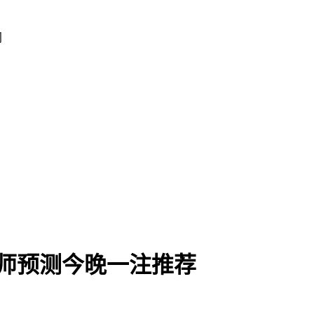
间
码巫师预测今晚一注推荐