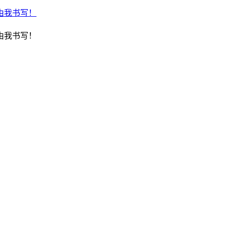
，由我书写！
，由我书写！