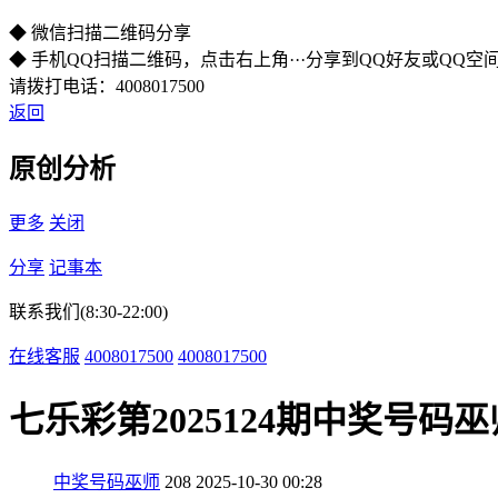
◆ 微信扫描二维码分享
◆ 手机QQ扫描二维码，点击右上角···分享到QQ好友或QQ空
请拨打电话：4008017500
返回
原创分析
更多
关闭
分享
记事本
联系我们(8:30-22:00)
在线客服
4008017500
4008017500
七乐彩第2025124期中奖号
中奖号码巫师
208
2025-10-30 00:28