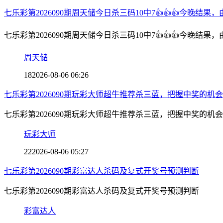
七乐彩第2026090期周天储今日杀三码10中7👍👍👍今晚结果
七乐彩第2026090期周天储今日杀三码10中7👍👍👍今晚结果
周天储
18
2026-08-06 06:26
七乐彩第2026090期玩彩大师超牛推荐杀三蓝，把握中奖的机会
七乐彩第2026090期玩彩大师超牛推荐杀三蓝，把握中奖的机会
玩彩大师
22
2026-08-06 05:27
七乐彩第2026090期彩富达人杀码及复式开奖号预测判断
七乐彩第2026090期彩富达人杀码及复式开奖号预测判断
彩富达人