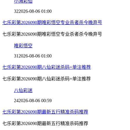
小海彩仙
32
2026-08-06 01:00
七乐彩第2026090期唯彩悟空专业杀者杀今晚弃号
七乐彩第2026090期唯彩悟空专业杀者杀今晚弃号
唯彩悟空
31
2026-08-06 01:00
七乐彩第2026090期八仙彩迷杀码+单注推荐
七乐彩第2026090期八仙彩迷杀码+单注推荐
八仙彩迷
24
2026-08-06 00:59
七乐彩第2026090期最新五行精准杀码推荐
七乐彩第2026090期最新五行精准杀码推荐