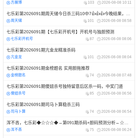
方展博
103
2026-08-08 10:11
七乐彩第2026091期周天储今日杀三码10中7👍👍👍今晚结果，由我书写！
周天储
101
2026-08-08 08:58
七乐彩第2026091期【七乐彩开机号】开机号与独胆预测
七乐彩开机号
87
2026-08-08 08:06
七乐彩第2026091期亢金龙精准杀码
亢金龙
101
2026-08-08 08:04
七乐彩第2026091期金榜题名 实用胆拖推荐
金榜题名
74
2026-08-08 07:48
七乐彩第2026091期傻妞杀号独特留意后区杀一码，中奖门道
傻妞杀号
85
2026-08-08 06:56
七乐彩第2026091期司马卜算稳杀三码
司马卜算
74
2026-08-08 06:54
浑不吝，七乐彩◆☆☆☆◆→第091期杀码+胆码预测分析←☆☆☆◆
浑不吝
75
2026-08-08 06:24