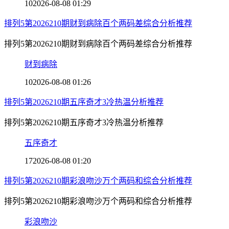
10
2026-08-08 01:29
排列5第2026210期财到病除百个两码差综合分析推荐
排列5第2026210期财到病除百个两码差综合分析推荐
财到病除
10
2026-08-08 01:26
排列5第2026210期五序奇才3冷热温分析推荐
排列5第2026210期五序奇才3冷热温分析推荐
五序奇才
17
2026-08-08 01:20
排列5第2026210期彩浪吻沙万个两码和综合分析推荐
排列5第2026210期彩浪吻沙万个两码和综合分析推荐
彩浪吻沙