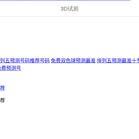
列五预测号码推荐号码
免费双色球预测最准
排列五预测最准十
免费预测号
推荐
推荐