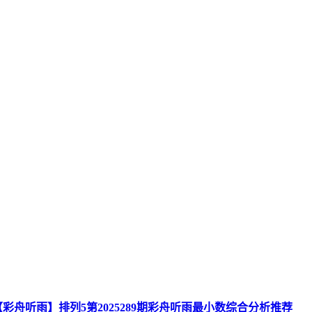
【彩舟听雨】排列5第2025289期彩舟听雨最小数综合分析推荐