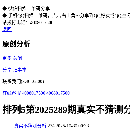
◆ 微信扫描二维码分享
◆ 手机QQ扫描二维码，点击右上角···分享到QQ好友或QQ空
请拨打电话：4008017500
返回
原创分析
更多
关闭
分享
记事本
联系我们(8:30-22:00)
在线客服
4008017500
4008017500
排列5第2025289期真实不
真实不猜测分析
274
2025-10-30 00:33