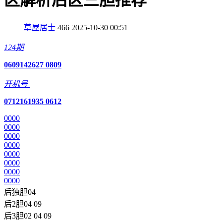
区解析后区三胆推荐
草屋居士
466
2025-10-30 00:51
124期
06
09
14
26
27
08
09
开机号
07
12
16
19
35
06
12
0
0
0
0
0
0
0
0
0
0
0
0
0
0
0
0
0
0
0
0
0
0
0
0
0
0
0
0
0
0
0
0
后独胆04
后2胆04 09
后3胆02 04 09