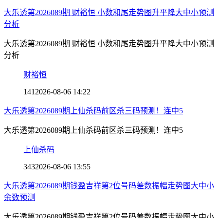
大乐透第2026089期 财裕恒 小数和尾走势图升平降大中小预测
分析
大乐透第2026089期 财裕恒 小数和尾走势图升平降大中小预测
分析
财裕恒
141
2026-08-06 14:22
大乐透第2026089期上仙杀码前区杀三码预测！连中5
大乐透第2026089期上仙杀码前区杀三码预测！连中5
上仙杀码
343
2026-08-06 13:55
大乐透第2026089期钱盈吉祥第2位号码差数振幅走势图大中小
余数预测
大乐透第2026089期钱盈吉祥第2位号码差数振幅走势图大中小