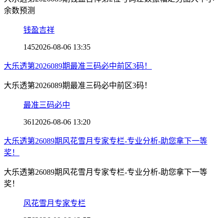
余数预测
钱盈吉祥
145
2026-08-06 13:35
大乐透第2026089期最准三码必中前区3码！
大乐透第2026089期最准三码必中前区3码！
最准三码必中
361
2026-08-06 13:20
大乐透第26089期风花雪月专家专栏-专业分析-助您拿下一等
奖！
大乐透第26089期风花雪月专家专栏-专业分析-助您拿下一等
奖！
风花雪月专家专栏