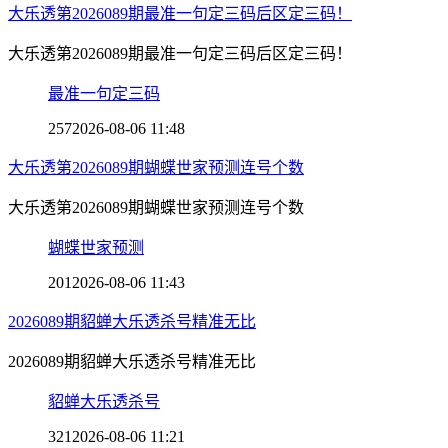
大乐透第2026089期最准一句定三码后区定三码！
大乐透第2026089期最准一句定三码后区定三码！
最准一句定三码
257
2026-08-06 11:48
大乐透第2026089期蝴蝶世家预测连号个数
大乐透第2026089期蝴蝶世家预测连号个数
蝴蝶世家预测
201
2026-08-06 11:43
2026089期貂蝉大乐透杀号精准无比
2026089期貂蝉大乐透杀号精准无比
貂蝉大乐透杀号
321
2026-08-06 11:21