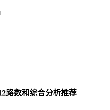
间
财012路数和综合分析推荐