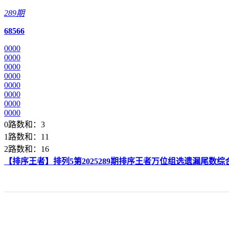
289期
6
8
5
6
6
0
0
0
0
0
0
0
0
0
0
0
0
0
0
0
0
0
0
0
0
0
0
0
0
0
0
0
0
0
0
0
0
0路数和：3
1路数和：11
2路数和：16
【排序王者】排列5第2025289期排序王者万位组选遗漏尾数