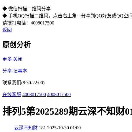
◆ 微信扫描二维码分享
◆ 手机QQ扫描二维码，点击右上角···分享到QQ好友或QQ空
请拨打电话：4008017500
返回
原创分析
更多
关闭
分享
记事本
联系我们(8:30-22:00)
在线客服
4008017500
4008017500
排列5第2025289期云深不知
云深不知财
181
2025-10-30 01:00