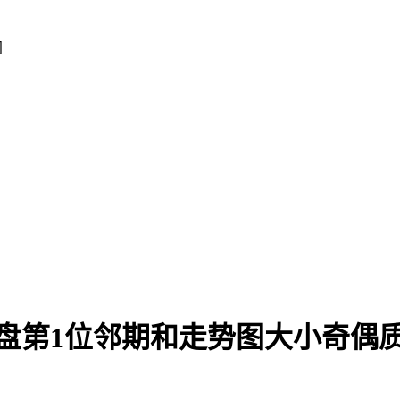
间
复盘第1位邻期和走势图大小奇偶质