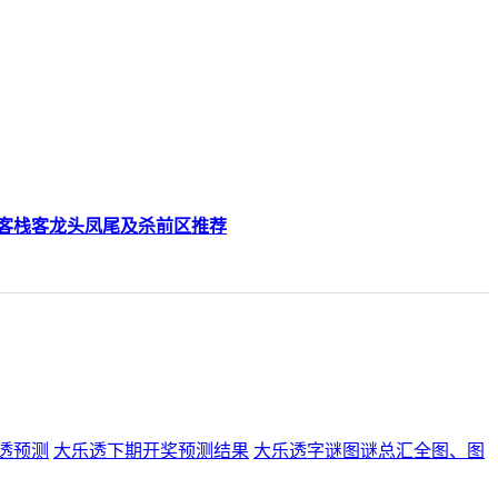
名彩客栈客龙头凤尾及杀前区推荐
透预测
大乐透下期开奖预测结果
大乐透字谜图谜总汇全图、图