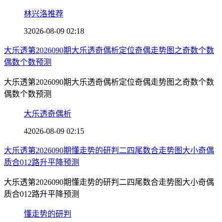
林兴洛推荐
3
2026-08-09 02:18
大乐透第2026090期大乐透奇偶析定位奇偶走势图之奇数个数
偶数个数预测
大乐透第2026090期大乐透奇偶析定位奇偶走势图之奇数个数
偶数个数预测
大乐透奇偶析
4
2026-08-09 02:15
大乐透第2026090期懂走势的研判二四尾数合走势图大小奇偶
质合012路升平降预测
大乐透第2026090期懂走势的研判二四尾数合走势图大小奇偶
质合012路升平降预测
懂走势的研判