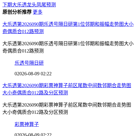
下期大乐透龙头凤尾预测
原创分析推荐
更多
大乐透第2026090期乐透号隔日研第1位邻期和振幅走势图大小
奇偶质合012路预测
大乐透第2026090期乐透号隔日研第1位邻期和振幅走势图大小
奇偶质合012路预测
乐透号隔日研
0
2026-08-09 02:22
大乐透第2026090期彩票神算子前区尾数中间数邻期合走势图
大小奇偶质合012路及分区预测
大乐透第2026090期彩票神算子前区尾数中间数邻期合走势图
大小奇偶质合012路及分区预测
彩票神算子
0
2026-08-09 02:22