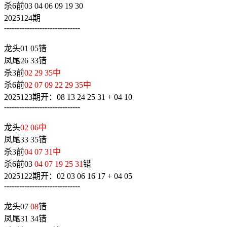
杀6前03 04 06 09 19 30
2025124期
------------------------------
龙头01 05错
凤尾26 33错
杀3前
02
29
35
中
杀6前
02
07
09
22
29
35
中
2025123期开：08 13 24 25 31 + 04 10
------------------------------
龙头
02
06
中
凤尾33 35错
杀3前
04
07
31
中
杀6前03
04
07
19
25
31
错
2025122期开：02 03 06 16 17 + 04 05
------------------------------
龙头07
08
错
凤尾31 34错