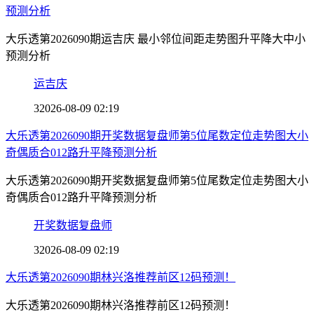
预测分析
大乐透第2026090期运吉庆 最小邻位间距走势图升平降大中小
预测分析
运吉庆
3
2026-08-09 02:19
大乐透第2026090期开奖数据复盘师第5位尾数定位走势图大小
奇偶质合012路升平降预测分析
大乐透第2026090期开奖数据复盘师第5位尾数定位走势图大小
奇偶质合012路升平降预测分析
开奖数据复盘师
3
2026-08-09 02:19
大乐透第2026090期林兴洛推荐前区12码预测！
大乐透第2026090期林兴洛推荐前区12码预测！