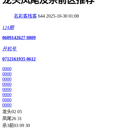
龙头凤尾及杀前区推荐
名彩客栈客
644
2025-10-30 01:08
124期
06
09
14
26
27
08
09
开机号
07
12
16
19
35
06
12
0
0
0
0
0
0
0
0
0
0
0
0
0
0
0
0
0
0
0
0
0
0
0
0
0
0
0
0
0
0
0
0
龙头02 05
凤尾26 31
杀3前03 09 30