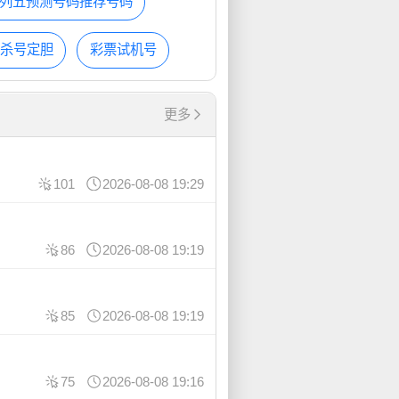
列五预测号码推荐号码
杀号定胆
彩票试机号
更多
101
2026-08-08 19:29
86
2026-08-08 19:19
85
2026-08-08 19:19
75
2026-08-08 19:16