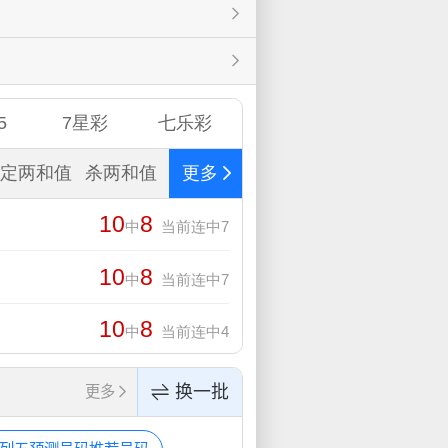
换一批
更多