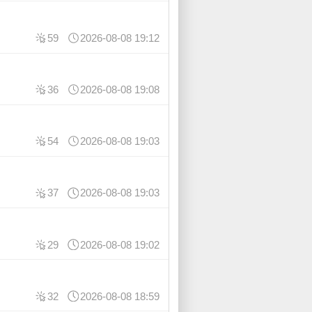
59
2026-08-08 19:12
36
2026-08-08 19:08
54
2026-08-08 19:03
37
2026-08-08 19:03
29
2026-08-08 19:02
32
2026-08-08 18:59