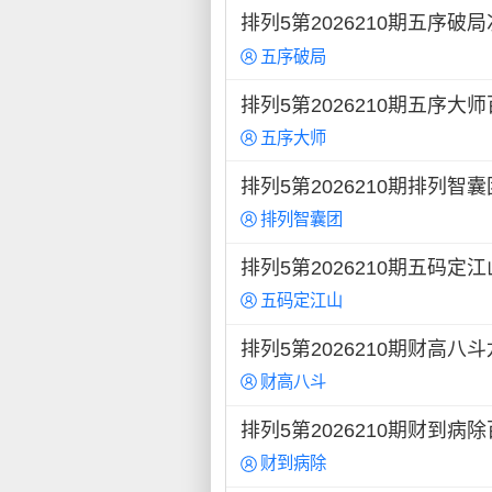
排列5第2026210期五序
五序破局
排列5第2026210期五序
五序大师
排列5第2026210期排列智
排列智囊团
排列5第2026210期五码
五码定江山
排列5第2026210期财高八
财高八斗
排列5第2026210期财到
财到病除