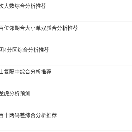
破局次大数综合分析推荐
大师百位邻期合大小单双质合分析推荐
囊团4分区综合分析推荐
定江山复隔中综合分析推荐
斗龙虎分析预测
病除百十两码差综合分析推荐