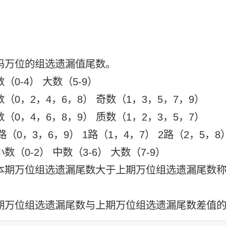
号码万位的组选遗漏值尾数。
0-4） 大数（5-9）
（0，2，4，6，8） 奇数（1，3，5，7，9）
（0，4，6，8，9） 质数（1，2，3，5，7）
路（0，3，6，9） 1路（1，4，7） 2路（2，5，8
（0-2） 中数（3-6） 大数（7-9）
 本期万位组选遗漏尾数大于上期万位组选遗漏尾数
本期万位组选遗漏尾数与上期万位组选遗漏尾数差值