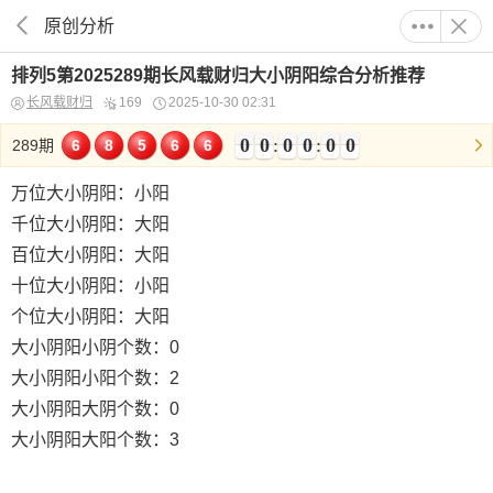
原创分析
排列5第2025289期长风载财归大小阴阳综合分析推荐
长风载财归
169
2025-10-30 02:31
0
0
0
0
0
0
0
0
0
0
0
0
0
0
0
0
0
0
0
0
0
0
0
0
289期
6
8
5
6
6
万位大小阴阳：小阳
千位大小阴阳：大阳
百位大小阴阳：大阳
十位大小阴阳：小阳
个位大小阴阳：大阳
大小阴阳小阴个数：0
大小阴阳小阳个数：2
大小阴阳大阴个数：0
大小阴阳大阳个数：3