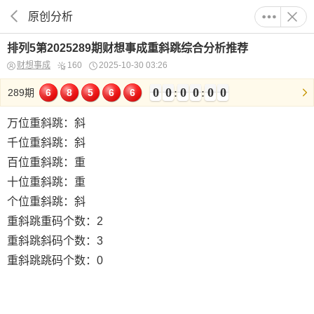
原创分析
排列5第2025289期财想事成重斜跳综合分析推荐
财想事成
160
2025-10-30 03:26
0
0
0
0
0
0
0
0
0
0
0
0
0
0
0
0
0
0
0
0
0
0
0
0
289期
6
8
5
6
6
万位重斜跳：斜
千位重斜跳：斜
百位重斜跳：重
十位重斜跳：重
个位重斜跳：斜
重斜跳重码个数：2
重斜跳斜码个数：3
重斜跳跳码个数：0