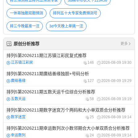
排三预测排五排列五预测专家
3d精华布衣天下123456
一休哥独胆双胆预测
排列五十大专家免费预测号
排三今晚最准一注
3d今天晚上单挑一注
原创分析推荐
更多
排列5第2026211期江苏镇江彩民复式推荐
江苏镇江彩民
146
2026-08-09 19:30
排列5第2026211期廣结善缘独胆+号码分析
廣结善缘
127
2026-08-09 19:29
排列5第2026211期五数天运千位综合分析推荐
五数天运
58
2026-08-09 19:19
排列5第2026211期数字迷宫万个两码和大小单双质合分析推荐
数字迷宫
25
2026-08-09 19:14
排列5第2026211期幸运数列次小数邻期合大小单双质合分析推荐
幸运数列
24
2026-08-09 19:14