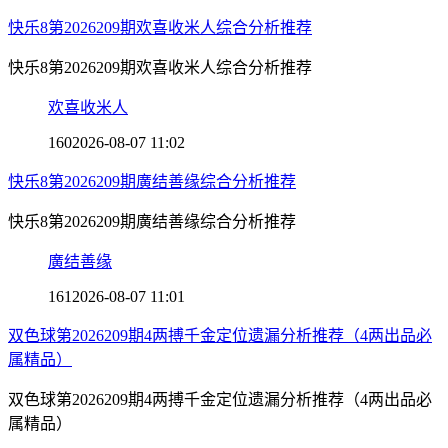
快乐8第2026209期欢喜收米人综合分析推荐
快乐8第2026209期欢喜收米人综合分析推荐
欢喜收米人
160
2026-08-07 11:02
快乐8第2026209期廣结善缘综合分析推荐
快乐8第2026209期廣结善缘综合分析推荐
廣结善缘
161
2026-08-07 11:01
双色球第2026209期4两搏千金定位遗漏分析推荐（4两出品必
属精品）
双色球第2026209期4两搏千金定位遗漏分析推荐（4两出品必
属精品）