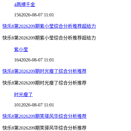
4两搏千金
156
2026-08-07 11:01
快乐8第2026209期紫小莹综合分析推荐超给力
快乐8第2026209期紫小莹综合分析推荐超给力
紫小莹
164
2026-08-07 11:01
快乐8第2026209期时光瘦了综合分析推荐
快乐8第2026209期时光瘦了综合分析推荐
时光瘦了
101
2026-08-07 11:01
快乐8第2026209期笑驿风华综合分析推荐
快乐8第2026209期笑驿风华综合分析推荐