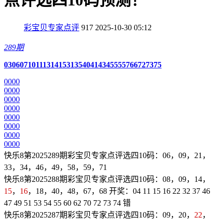
点评选四10码预测！
彩宝贝专家点评
917
2025-10-30 05:12
289期
03
06
07
10
11
13
14
15
31
35
40
41
43
45
55
57
66
72
73
75
0
0
0
0
0
0
0
0
0
0
0
0
0
0
0
0
0
0
0
0
0
0
0
0
0
0
0
0
0
0
0
0
快乐8第2025289期彩宝贝专家点评选四10码：06，09，21，
33，34，46，49，58，59，71
快乐8第2025288期彩宝贝专家点评选四10码：08，09，14，
15
，
16
，18，40，48，67，68 开奖：04 11 15 16 22 32 37 46
47 49 51 53 54 55 60 62 70 72 73 74 错
快乐8第2025287期彩宝贝专家点评选四10码：09，20，
22
，