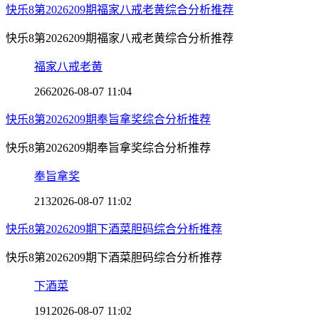
快乐8第2026209期福家八戒老黄综合分析推荐
快乐8第2026209期福家八戒老黄综合分析推荐
福家八戒老黄
266
2026-08-07 11:04
快乐8第2026209期奉旨拿奖综合分析推荐
快乐8第2026209期奉旨拿奖综合分析推荐
奉旨拿奖
213
2026-08-07 11:02
快乐8第2026209期下酒菜胆码综合分析推荐
快乐8第2026209期下酒菜胆码综合分析推荐
下酒菜
191
2026-08-07 11:02