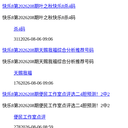
快乐8第2026208期叶之秋快乐8杀4码
快乐8第2026208期叶之秋快乐8杀4码
杀4码
311
2026-08-06 09:06
快乐8第2026208期天赐我福综合分析推荐号码
快乐8第2026208期天赐我福综合分析推荐号码
天赐我福
176
2026-08-06 09:06
快乐8第2026208期便民工作室点评选二4胆预测！2中2
快乐8第2026208期便民工作室点评选二4胆预测！2中2
便民工作室点评
278
2026-08-06 08:59