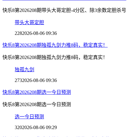
快乐8第2026208期带头大哥定胆-4分区、除3余数定胆杀号
带头大哥定胆
228
2026-08-06 09:36
快乐8第2026208期独孤九剑力推8码，稳定真实！
快乐8第2026208期独孤九剑力推8码，稳定真实！
独孤九剑
273
2026-08-06 09:36
快乐8第2026208期选一今日预测
快乐8第2026208期选一今日预测
选一今日预测
320
2026-08-06 09:29