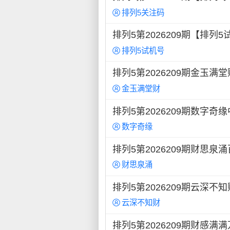
排列5关注码
排列5第2026209期【排
排列5试机号
排列5第2026209期金玉
金玉满堂财
排列5第2026209期数字
数字奇缘
排列5第2026209期财思
财思泉涌
排列5第2026209期云深不
云深不知财
排列5第2026209期财感