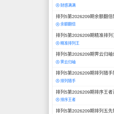
财感满满
排列5第2026209期余额翻
余额翻倍
排列5第2026209期精准
精准排列王
排列5第2026209期霁云
霁云归岫
排列5第2026209期排列猎
排列猎手
排列5第2026209期排序
排序王者
排列5第2026209期排列