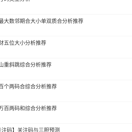
数列最大数邻期合大小单双质合分析推荐
富贵财五位大小分析推荐
定江山重斜跳综合分析推荐
剪彩百个两码合综合分析推荐
吻沙万百两码和综合分析推荐
列5关注码】关注码与三胆预测