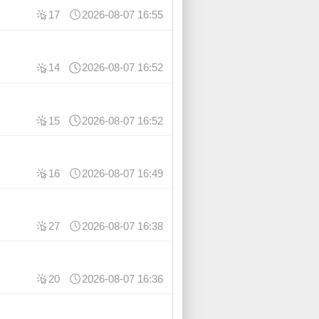
17
2026-08-07 16:55
14
2026-08-07 16:52
15
2026-08-07 16:52
16
2026-08-07 16:49
27
2026-08-07 16:38
20
2026-08-07 16:36