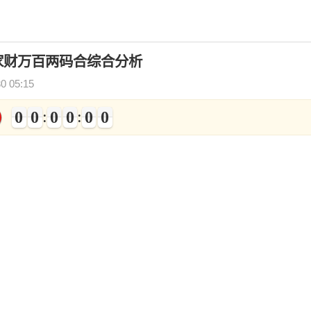
万家财万百两码合综合分析
0 05:15
0
0
0
0
0
0
0
0
0
0
0
0
0
0
0
0
0
0
0
0
0
0
0
0