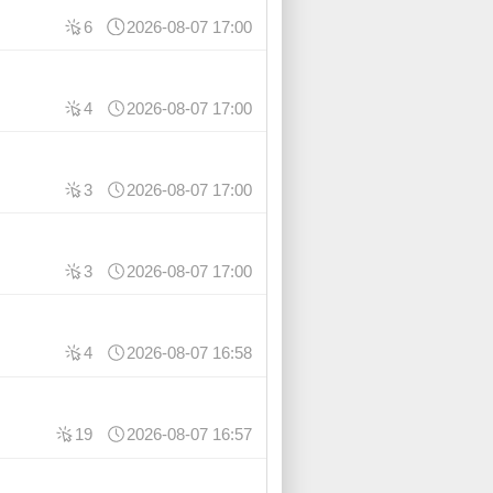
6
2026-08-07 17:00
4
2026-08-07 17:00
3
2026-08-07 17:00
3
2026-08-07 17:00
4
2026-08-07 16:58
19
2026-08-07 16:57