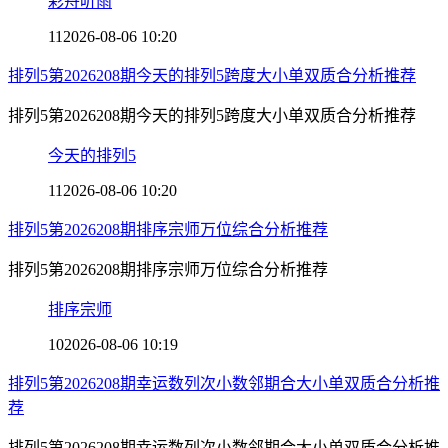
彩舟听雨
11
2026-08-06 10:20
排列5第2026208期今天的排列5跨度大小单双质合分析推荐
排列5第2026208期今天的排列5跨度大小单双质合分析推荐
今天的排列5
11
2026-08-06 10:20
排列5第2026208期排序宗师万位综合分析推荐
排列5第2026208期排序宗师万位综合分析推荐
排序宗师
10
2026-08-06 10:19
排列5第2026208期幸运数列次小数邻期合大小单双质合分析推
荐
排列5第2026208期幸运数列次小数邻期合大小单双质合分析推