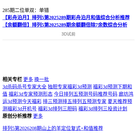
285期二位单双：单错
【彩舟泊月】排列5第2025289期彩舟泊月和值综合分析推荐
【余额翻倍】排列5第2025289期余额翻倍除7余数综合分析
相关专栏
更多
换一批
3d杀码杀号专家大全
独胆专家福彩3d预测
福彩3d预测下期和
值
福彩3d专家预测形态
今日排列五预测号码推荐号码
廊坊鸿
运3d预测今天福彩
排三预测排五排列五预测专家
夏天推荐预
测福彩3d开机号
福彩3d排列三胆码
福彩3d排列三投资计划
原创分析推荐
更多
排列5第2026208期山上的羊定位复式+和值推荐