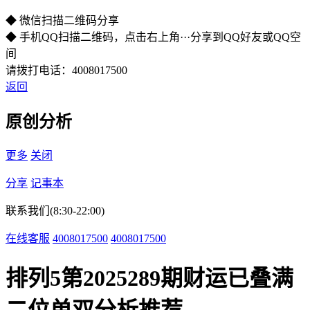
◆ 微信扫描二维码分享
◆ 手机QQ扫描二维码，点击右上角···分享到QQ好友或QQ空
间
请拨打电话：4008017500
返回
原创分析
更多
关闭
分享
记事本
联系我们(8:30-22:00)
在线客服
4008017500
4008017500
排列5第2025289期财运已叠满