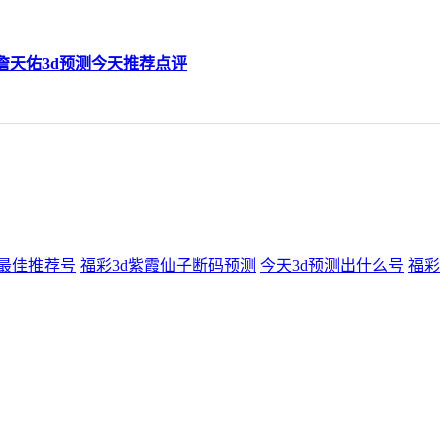
期詹天佑3d预测今天推荐点评
晚最佳推荐号
福彩3d紫霞仙子断码预测
今天3d预测出什么号
福彩