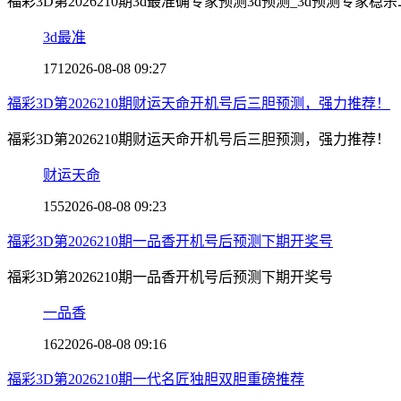
福彩3D第2026210期3d最准确专家预测3d预测_3d预测专家稳
3d最准
171
2026-08-08 09:27
福彩3D第2026210期财运天命开机号后三胆预测，强力推荐！
福彩3D第2026210期财运天命开机号后三胆预测，强力推荐！
财运天命
155
2026-08-08 09:23
福彩3D第2026210期一品香开机号后预测下期开奖号
福彩3D第2026210期一品香开机号后预测下期开奖号
一品香
162
2026-08-08 09:16
福彩3D第2026210期一代名匠独胆双胆重磅推荐