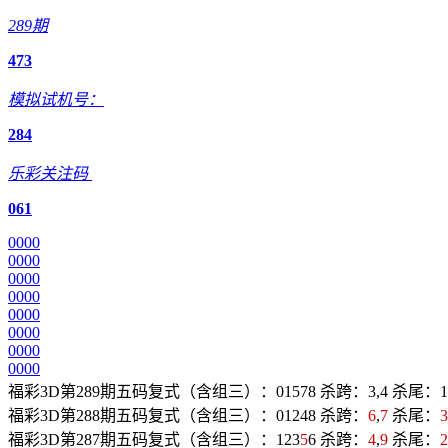
289期
4
7
3
模拟试机号：
2
8
4
乐彩关注码
0
6
1
0
0
0
0
0
0
0
0
0
0
0
0
0
0
0
0
0
0
0
0
0
0
0
0
0
0
0
0
0
0
0
0
福彩3D第289期五码复式（含组三）：01578 杀跨：3,4 杀尾：1
福彩3D第288期五码复式（含组三）：01248 杀跨：
6
,
7
杀尾：
3
福彩3D第287期五码复式（含组三）：123
5
6 杀跨：
4
,
9
杀尾：
2