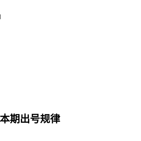
间
判断本期出号规律