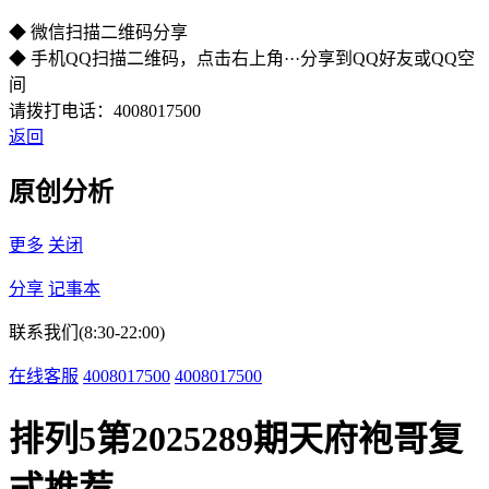
◆ 微信扫描二维码分享
◆ 手机QQ扫描二维码，点击右上角···分享到QQ好友或QQ空
间
请拨打电话：4008017500
返回
原创分析
更多
关闭
分享
记事本
联系我们(8:30-22:00)
在线客服
4008017500
4008017500
排列5第2025289期天府袍哥复