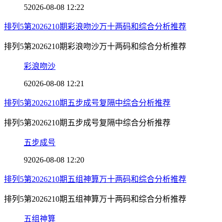
5
2026-08-08 12:22
排列5第2026210期彩浪吻沙万十两码和综合分析推荐
排列5第2026210期彩浪吻沙万十两码和综合分析推荐
彩浪吻沙
6
2026-08-08 12:21
排列5第2026210期五步成号复隔中综合分析推荐
排列5第2026210期五步成号复隔中综合分析推荐
五步成号
9
2026-08-08 12:20
排列5第2026210期五组神算万十两码和综合分析推荐
排列5第2026210期五组神算万十两码和综合分析推荐
五组神算