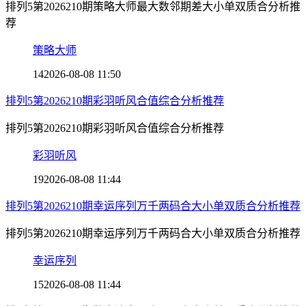
排列5第2026210期策略大师最大数邻期差大小单双质合分析推
荐
策略大师
14
2026-08-08 11:50
排列5第2026210期彩羽听风合值综合分析推荐
排列5第2026210期彩羽听风合值综合分析推荐
彩羽听风
19
2026-08-08 11:44
排列5第2026210期幸运序列万千两码合大小单双质合分析推荐
排列5第2026210期幸运序列万千两码合大小单双质合分析推荐
幸运序列
15
2026-08-08 11:44