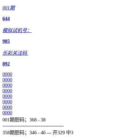
001期
6
4
4
模拟试机号：
9
8
5
乐彩关注码
8
9
2
0
0
0
0
0
0
0
0
0
0
0
0
0
0
0
0
0
0
0
0
0
0
0
0
0
0
0
0
0
0
0
0
001期胆码；368 - 38
----------------------------------------
358期胆码；346 - 46 --- 开329 中3