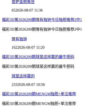
菩萨金胆救世
65
2026-08-07 11:36
福彩3D第2026209期情有独钟今日独胆推荐2中1
福彩3D第2026209期情有独钟今日独胆推荐2中1
情有独钟
162
2026-08-07 11:20
福彩3D第2026209期球是这样赢的最牛胆码
福彩3D第2026209期球是这样赢的最牛胆码
球是这样赢的
233
2026-08-07 10:56
福彩3D第2026209期MENGM独胆+单注推荐
福彩3D第2026209期MENGM独胆+单注推荐