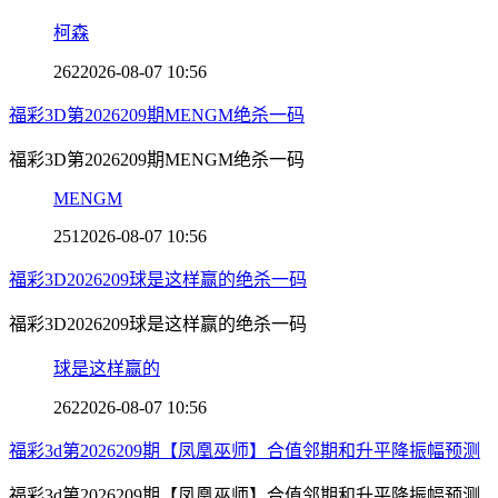
柯森
262
2026-08-07 10:56
福彩3D第2026209期MENGM绝杀一码
福彩3D第2026209期MENGM绝杀一码
MENGM
251
2026-08-07 10:56
福彩3D2026209球是这样赢的绝杀一码
福彩3D2026209球是这样赢的绝杀一码
球是这样赢的
262
2026-08-07 10:56
福彩3d第2026209期【凤凰巫师】合值邻期和升平降振幅预测
福彩3d第2026209期【凤凰巫师】合值邻期和升平降振幅预测