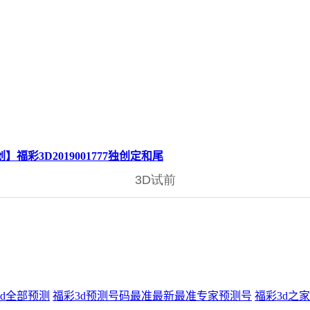
创】福彩3D2019001777独创定和尾
3d全部预测
福彩3d预测号码最准最新最准专家预测号
福彩3d之