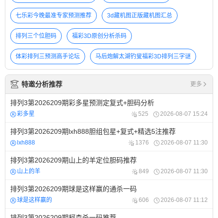
七乐彩今晚最准专家预测推荐
3d藏机图正版藏机图汇总
排列三个位胆码
福彩3D原创分析杀码
体彩排列三预测高手论坛
马后炮解太湖钓叟福彩3D排列三字谜
特邀分析推荐
更多
排列3第2026209期彩多星预测定复式+胆码分析
彩多星
525
2026-08-07 15:24
排列3第2026209期lxh888胆组包星+复式+精选5注推荐
lxh888
1376
2026-08-07 11:30
排列3第2026209期山上的羊定位胆码推荐
山上的羊
849
2026-08-07 11:30
排列3第2026209期球是这样赢的通杀一码
球是这样赢的
606
2026-08-07 11:12
排列3第2026209期柯森杀一码推荐