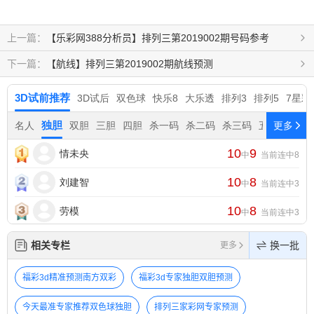
【乐彩网388分析员】排列三第2019002期号码参考
【航线】排列三第2019002期航线预测
相关专栏
换一批
更多
福彩3d精准预测南方双彩
福彩3d专家独胆双胆预测
今天最准专家推荐双色球独胆
排列三家彩网专家预测