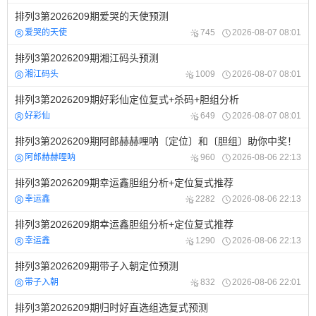
排列3第2026209期爱哭的天使预测
爱哭的天使
745
2026-08-07 08:01
排列3第2026209期湘江码头预测
湘江码头
1009
2026-08-07 08:01
排列3第2026209期好彩仙定位复式+杀码+胆组分析
好彩仙
649
2026-08-07 08:01
排列3第2026209期阿郎赫赫哩呐〔定位〕和〔胆组〕助你中奖！
阿郎赫赫哩呐
960
2026-08-06 22:13
排列3第2026209期幸运鑫胆组分析+定位复式推荐
幸运鑫
2282
2026-08-06 22:13
排列3第2026209期幸运鑫胆组分析+定位复式推荐
幸运鑫
1290
2026-08-06 22:13
排列3第2026209期带子入朝定位预测
带子入朝
832
2026-08-06 22:01
排列3第2026209期归时好直选组选复式预测